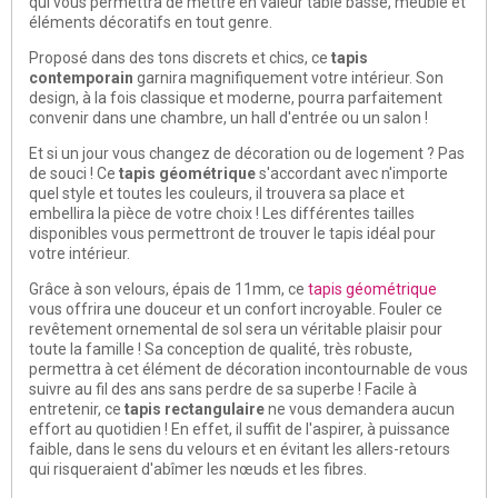
qui vous permettra de mettre en valeur table basse, meuble et
éléments décoratifs en tout genre.
Proposé dans des tons discrets et chics, ce
tapis
contemporain
garnira magnifiquement votre intérieur. Son
design, à la fois classique et moderne, pourra parfaitement
convenir dans une chambre, un hall d'entrée ou un salon !
Et si un jour vous changez de décoration ou de logement ? Pas
de souci ! Ce
tapis géométrique
s'accordant avec n'importe
quel style et toutes les couleurs, il trouvera sa place et
embellira la pièce de votre choix ! Les différentes tailles
disponibles vous permettront de trouver le tapis idéal pour
votre intérieur.
Grâce à son velours, épais de 11mm, ce
tapis géométrique
vous offrira une douceur et un confort incroyable. Fouler ce
revêtement ornemental de sol sera un véritable plaisir pour
toute la famille ! Sa conception de qualité, très robuste,
permettra à cet élément de décoration incontournable de vous
suivre au fil des ans sans perdre de sa superbe ! Facile à
entretenir, ce
tapis rectangulaire
ne vous demandera aucun
effort au quotidien ! En effet, il suffit de l'aspirer, à puissance
faible, dans le sens du velours et en évitant les allers-retours
qui risqueraient d'abîmer les nœuds et les fibres.