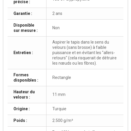
précise :
Garantie :
2 ans
Disponible
Non
sur mesure :
Aspirer le tapis dans le sens du
velours (sans brosse) à faible
Entretien :
puissance et en évitant les "allers-
retours" (cela risquerait de détruire
les nœuds ou les fibres).
Formes
Rectangle
disponibles :
Hauteur du
11 mm
velours :
Origine :
Turquie
Poids :
2.500 g/m²