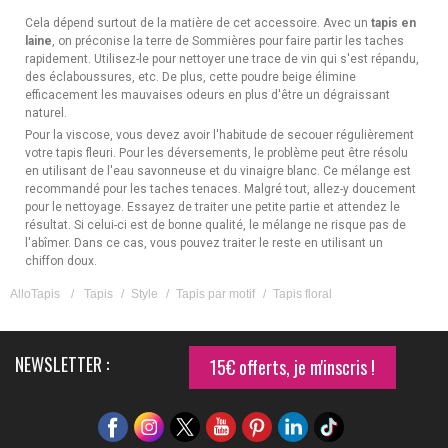
Cela dépend surtout de la matière de cet accessoire. Avec un
tapis en
laine
, on préconise la terre de Sommières pour faire partir les taches
rapidement. Utilisez-le pour nettoyer une trace de vin qui s'est répandu,
des éclaboussures, etc. De plus, cette poudre beige élimine
efficacement les mauvaises odeurs en plus d'être un dégraissant
naturel.
Pour la viscose, vous devez avoir l'habitude de secouer régulièrement
votre tapis fleuri. Pour les déversements, le problème peut être résolu
en utilisant de l'eau savonneuse et du vinaigre blanc. Ce mélange est
recommandé pour les taches tenaces. Malgré tout, allez-y doucement
pour le nettoyage. Essayez de traiter une petite partie et attendez le
résultat. Si celui-ci est de bonne qualité, le mélange ne risque pas de
l'abîmer. Dans ce cas, vous pouvez traiter le reste en utilisant un
chiffon doux.
AlloTapis
/
Tapis
/
Style
/
Tapis par motif
/
Tapis floral
NEWSLETTER :
15€ offerts, je m'inscris !