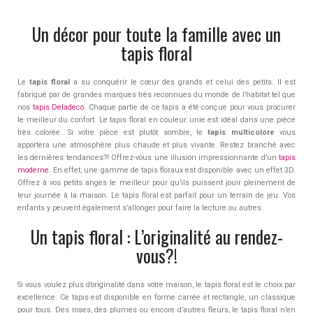
Un décor pour toute la famille avec un
tapis floral
Le
tapis floral
a su conquérir le cœur des grands et celui des petits. Il est
fabriqué par de grandes marques très reconnues du monde de l’habitat tel que
nos
tapis Deladeco
. Chaque partie de ce tapis a été conçue pour vous procurer
le meilleur du confort. Le tapis floral en couleur unie est idéal dans une pièce
très colorée. Si votre pièce est plutôt sombre, le
tapis multicolore
vous
apportera une atmosphère plus chaude et plus vivante. Restez branché avec
les dernières tendances?! Offrez-vous une illusion impressionnante d’un
tapis
moderne
. En effet, une gamme de tapis floraux est disponible avec un effet 3D.
Offrez à vos petits anges le meilleur pour qu’ils puissent jouir pleinement de
leur journée à la maison. Le tapis floral est parfait pour un terrain de jeu. Vos
enfants y peuvent également s’allonger pour faire la lecture ou autres.
Un tapis floral : L’originalité au rendez-
vous?!
Si vous voulez plus d’originalité dans votre maison, le tapis floral est le choix par
excellence. Ce tapis est disponible en forme carrée et rectangle, un classique
pour tous. Des roses, des plumes ou encore d’autres fleurs, le tapis floral n’en