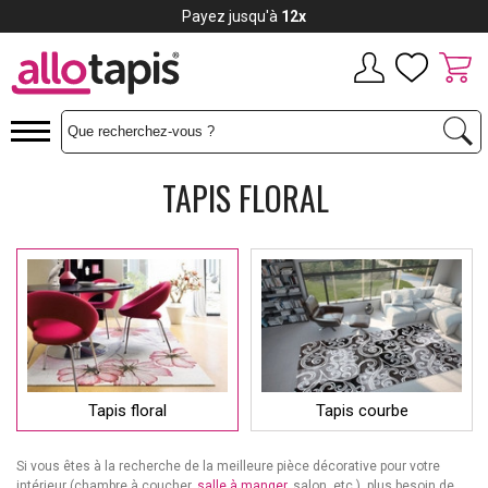
Payez jusqu'à
12x
TAPIS FLORAL
Tapis floral
Tapis courbe
Si vous êtes à la recherche de la meilleure pièce décorative pour votre
intérieur (chambre à coucher,
salle à manger
, salon, etc.), plus besoin de