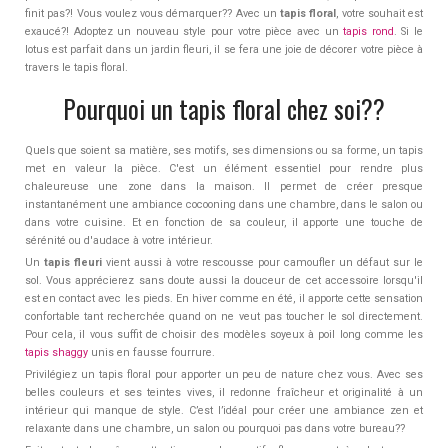
finit pas?! Vous voulez vous démarquer?? Avec un
tapis floral
, votre souhait est
exaucé?! Adoptez un nouveau style pour votre pièce avec un
tapis rond
. Si le
lotus est parfait dans un jardin fleuri, il se fera une joie de décorer votre pièce à
travers le tapis floral.
Pourquoi un tapis floral chez soi??
Quels que soient sa matière, ses motifs, ses dimensions ou sa forme, un tapis
met en valeur la pièce. C'est un élément essentiel pour rendre plus
chaleureuse une zone dans la maison. Il permet de créer presque
instantanément une ambiance cocooning dans une chambre, dans le salon ou
dans votre cuisine. Et en fonction de sa couleur, il apporte une touche de
sérénité ou d'audace à votre intérieur.
Un
tapis fleuri
vient aussi à votre rescousse pour camoufler un défaut sur le
sol. Vous apprécierez sans doute aussi la douceur de cet accessoire lorsqu'il
est en contact avec les pieds. En hiver comme en été, il apporte cette sensation
confortable tant recherchée quand on ne veut pas toucher le sol directement.
Pour cela, il vous suffit de choisir des modèles soyeux à poil long comme les
tapis shaggy
unis en fausse fourrure.
Privilégiez un tapis floral pour apporter un peu de nature chez vous. Avec ses
belles couleurs et ses teintes vives, il redonne fraîcheur et originalité à un
intérieur qui manque de style. C’est l’idéal pour créer une ambiance zen et
relaxante dans une chambre, un salon ou pourquoi pas dans votre bureau??