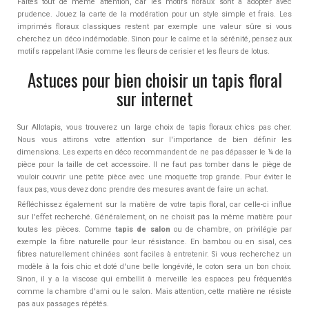
Faites tout de même attention, car les motifs floraux sont à adopter avec
prudence. Jouez la carte de la modération pour un style simple et frais. Les
imprimés floraux classiques restent par exemple une valeur sûre si vous
cherchez un déco indémodable. Sinon pour le calme et la sérénité, pensez aux
motifs rappelant l’Asie comme les fleurs de cerisier et les fleurs de lotus.
Astuces pour bien choisir un tapis floral
sur internet
Sur Allotapis, vous trouverez un large choix de tapis floraux chics pas cher.
Nous vous attirons votre attention sur l'importance de bien définir les
dimensions. Les experts en déco recommandent de ne pas dépasser le ¼ de la
pièce pour la taille de cet accessoire. Il ne faut pas tomber dans le piège de
vouloir couvrir une petite pièce avec une moquette trop grande. Pour éviter le
faux pas, vous devez donc prendre des mesures avant de faire un achat.
Réfléchissez également sur la matière de votre tapis floral, car celle-ci influe
sur l'effet recherché. Généralement, on ne choisit pas la même matière pour
toutes les pièces. Comme
tapis de salon
ou de chambre, on privilégie par
exemple la fibre naturelle pour leur résistance. En bambou ou en sisal, ces
fibres naturellement chinées sont faciles à entretenir. Si vous recherchez un
modèle à la fois chic et doté d'une belle longévité, le coton sera un bon choix.
Sinon, il y a la viscose qui embellit à merveille les espaces peu fréquentés
comme la chambre d'ami ou le salon. Mais attention, cette matière ne résiste
pas aux passages répétés.