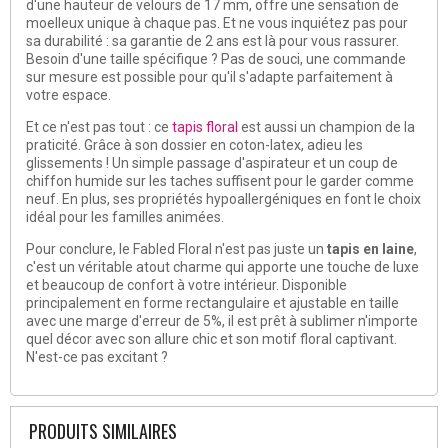
d'une hauteur de velours de 17 mm, offre une sensation de
moelleux unique à chaque pas. Et ne vous inquiétez pas pour
sa durabilité : sa garantie de 2 ans est là pour vous rassurer.
Besoin d'une taille spécifique ? Pas de souci, une commande
sur mesure est possible pour qu'il s'adapte parfaitement à
votre espace.
Et ce n'est pas tout : ce
tapis floral
est aussi un champion de la
praticité. Grâce à son dossier en coton-latex, adieu les
glissements ! Un simple passage d'aspirateur et un coup de
chiffon humide sur les taches suffisent pour le garder comme
neuf. En plus, ses propriétés hypoallergéniques en font le choix
idéal pour les familles animées.
Pour conclure, le Fabled Floral n'est pas juste un
tapis en laine
,
c'est un véritable atout charme qui apporte une touche de luxe
et beaucoup de confort à votre intérieur. Disponible
principalement en forme rectangulaire et ajustable en taille
avec une marge d'erreur de 5%, il est prêt à sublimer n'importe
quel décor avec son allure chic et son motif floral captivant.
N'est-ce pas excitant ?
PRODUITS SIMILAIRES