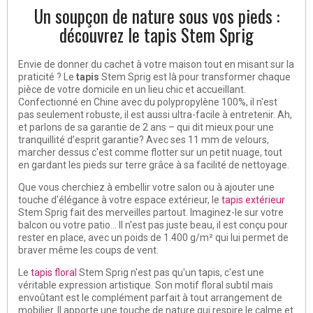
Un soupçon de nature sous vos pieds :
découvrez le tapis Stem Sprig
Envie de donner du cachet à votre maison tout en misant sur la
praticité ? Le
tapis
Stem Sprig est là pour transformer chaque
pièce de votre domicile en un lieu chic et accueillant.
Confectionné en Chine avec du polypropylène 100%, il n'est
pas seulement robuste, il est aussi ultra-facile à entretenir. Ah,
et parlons de sa garantie de 2 ans – qui dit mieux pour une
tranquillité d’esprit garantie? Avec ses 11 mm de velours,
marcher dessus c'est comme flotter sur un petit nuage, tout
en gardant les pieds sur terre grâce à sa facilité de nettoyage.
Que vous cherchiez à embellir votre salon ou à ajouter une
touche d'élégance à votre espace extérieur, le
tapis extérieur
Stem Sprig fait des merveilles partout. Imaginez-le sur votre
balcon ou votre patio... Il n'est pas juste beau, il est conçu pour
rester en place, avec un poids de 1.400 g/m² qui lui permet de
braver même les coups de vent.
Le
tapis floral
Stem Sprig n'est pas qu'un tapis, c'est une
véritable expression artistique. Son motif floral subtil mais
envoûtant est le complément parfait à tout arrangement de
mobilier. Il apporte une touche de nature qui respire le calme et