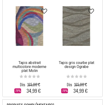
Tapis abstrait
Tapis gris courbe plat
multicolore moderne
design Ograbe
plat Molin
Dès
165,00 €
Dès
165,00 €
34,99 €
34,99 €
-79%
-79%