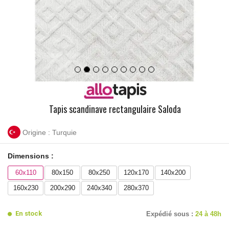
Tapis scandinave rectangulaire Saloda
Origine : Turquie
Dimensions :
60x110
80x150
80x250
120x170
140x200
160x230
200x290
240x340
280x370
En stock
Expédié sous :
24 à 48h