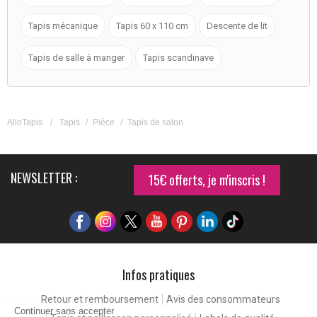
Tapis mécanique
Tapis 60 x 110 cm
Descente de lit
Tapis de salle à manger
Tapis scandinave
AlloTapis
/
Tapis
/
Pièce
/
Tapis de salon
NEWSLETTER :
15€ offerts, je m'inscris !
Infos pratiques
Retour et remboursement
Avis des consommateurs
Continuer sans accepter