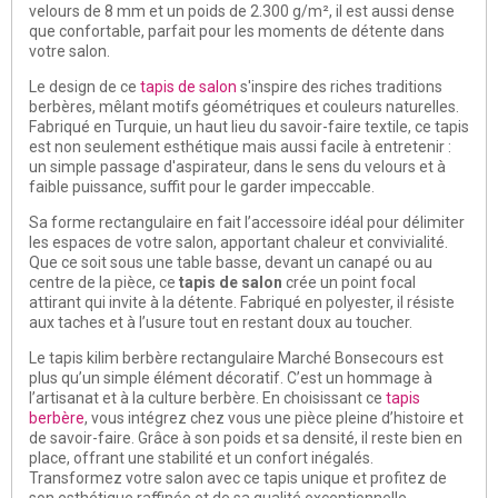
velours de 8 mm et un poids de 2.300 g/m², il est aussi dense
que confortable, parfait pour les moments de détente dans
votre salon.
Le design de ce
tapis de salon
s'inspire des riches traditions
berbères, mêlant motifs géométriques et couleurs naturelles.
Fabriqué en Turquie, un haut lieu du savoir-faire textile, ce tapis
est non seulement esthétique mais aussi facile à entretenir :
un simple passage d'aspirateur, dans le sens du velours et à
faible puissance, suffit pour le garder impeccable.
Sa forme rectangulaire en fait l’accessoire idéal pour délimiter
les espaces de votre salon, apportant chaleur et convivialité.
Que ce soit sous une table basse, devant un canapé ou au
centre de la pièce, ce
tapis de salon
crée un point focal
attirant qui invite à la détente. Fabriqué en polyester, il résiste
aux taches et à l’usure tout en restant doux au toucher.
Le tapis kilim berbère rectangulaire Marché Bonsecours est
plus qu’un simple élément décoratif. C’est un hommage à
l’artisanat et à la culture berbère. En choisissant ce
tapis
berbère
, vous intégrez chez vous une pièce pleine d’histoire et
de savoir-faire. Grâce à son poids et sa densité, il reste bien en
place, offrant une stabilité et un confort inégalés.
Transformez votre salon avec ce tapis unique et profitez de