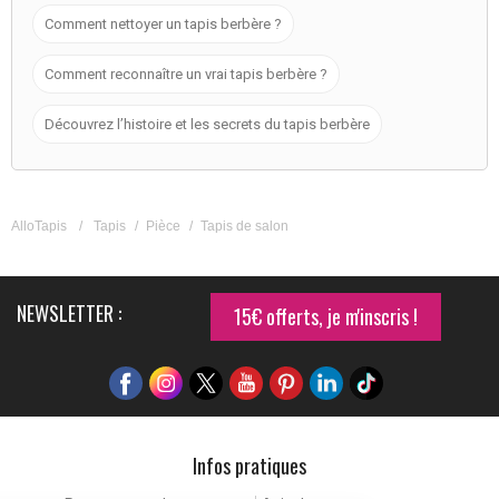
Comment nettoyer un tapis berbère ?
Comment reconnaître un vrai tapis berbère ?
Découvrez l’histoire et les secrets du tapis berbère
AlloTapis
/
Tapis
/
Pièce
/
Tapis de salon
NEWSLETTER :
15€ offerts, je m'inscris !
Infos pratiques