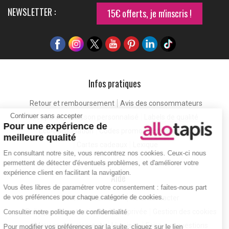
NEWSLETTER :
15€ offerts, je m'inscris !
Infos pratiques
Retour et remboursement
Avis des consommateurs
Continuer sans accepter
Tapis et paillasson personnalisé
Labels de qualité
Pour une expérience de
Eco-participation
Codes promo
Vos avantages
meilleure qualité
Cartes cadeaux
Lexique
En consultant notre site, vous rencontrez nos cookies. Ceux-ci nous
permettent de détecter d'éventuels problèmes, et d'améliorer votre
expérience client en facilitant la navigation.
Aide
Vous êtes libres de paramétrer votre consentement : faites-nous part
de vos préférences pour chaque catégorie de cookies.
Qui sommes-nous ?
Nous contacter
Politique de protection de la vie privée
Gestion des cookies
Consulter notre politique de confidentialité
Moyens de paiements
Livraison
Foire aux questions
Pour modifier vos préférences par la suite, cliquez sur le lien