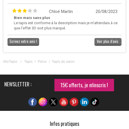
Chloé Martin
20/08/2023
Bien mais sans plus
Le tapis est conforme à la description mais je m'attendais à ce
que l'effet 3D soit plus marqué.
Ecrivez votre avis !
Voir plus d'avis
AlloTapis
/
Tapis
/
Pièce
/
Tapis de salon
NEWSLETTER :
15€ offerts, je m'inscris !
Infos pratiques