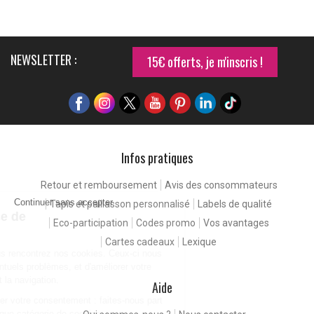
NEWSLETTER :
15€ offerts, je m'inscris !
Infos pratiques
Retour et remboursement
Avis des consommateurs
Continuer sans accepter
Tapis et paillasson personnalisé
Labels de qualité
Pour une expérience de
Eco-participation
Codes promo
Vos avantages
meilleure qualité
Cartes cadeaux
Lexique
En consultant notre site, vous rencontrez nos cookies. Ceux-ci nous
permettent de détecter d'éventuels problèmes, et d'améliorer votre
expérience client en facilitant la navigation.
Aide
Vous êtes libres de paramétrer votre consentement : faites-nous part
de vos préférences pour chaque catégorie de cookies.