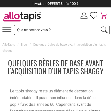
Livraison
OFFERTS
dès 100 €
AlloTapis
/
Blog
/
Quelques règles de base avant l’acquisition d’un tapis
shaggy
QUELQUES RÈGLES DE BASE AVANT
L’ACQUISITION D’UN TAPIS SHAGGY
Le tapis shaggy reste un élément de décoration
indémodable ! Il puise son influence dans la déco
pop / funk des années 60. Cependant, avant de