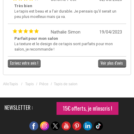
Très bien
Le tapis est beau et a l'air durable. Je pensais qu'il serait un
peu plus moelleux mais ça va.
Nathalie Simon
19/04/2023
Parfait pour mon salon
La texture et le design de ce tapis sont parfaits pour mon
salon, je recommande !
Ecrivez votre avis !
Voir plus d'avis
AlloTapis
/
Tapis
/
Pièce
/
Tapis de salon
NEWSLETTER :
15€ offerts, je m'inscris !