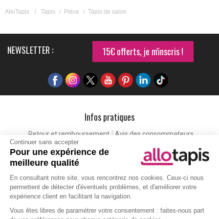
AlloTapis
/
Tapis
/
Pièce
/
Tapis de salon
NEWSLETTER :
15€ offerts, je m'inscris !
Infos pratiques
Retour et remboursement
Avis des consommateurs
Continuer sans accepter
Tapis et paillasson personnalisé
Labels de qualité
Pour une expérience de
Eco-participation
Codes promo
Vos avantages
meilleure qualité
Cartes cadeaux
Lexique
En consultant notre site, vous rencontrez nos cookies. Ceux-ci nous
permettent de détecter d'éventuels problèmes, et d'améliorer votre
expérience client en facilitant la navigation.
Aide
Vous êtes libres de paramétrer votre consentement : faites-nous part