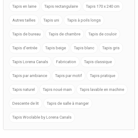
Tapis en laine
Tapis rectangulaire
Tapis 170 x 240 cm
Autres tailles
Tapis uni
Tapis à poils longs
Tapis de bureau
Tapis de chambre
Tapis de couloir
Tapis d'entrée
Tapis beige
Tapis blanc
Tapis gris
Tapis Lorena Canals
Fabrication
Tapis classique
Tapis par ambiance
Tapis par motif
Tapis pratique
Tapis naturel
Tapis noué main
Tapis lavable en machine
Descente de lit
Tapis de salle à manger
Tapis Woolable by Lorena Canals