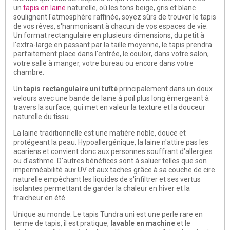
un
tapis en laine
naturelle, où les tons beige, gris et blanc
soulignent l'atmosphère raffinée, soyez sûrs de trouver le tapis
de vos rêves, s'harmonisant à chacun de vos espaces de vie.
Un format rectangulaire en plusieurs dimensions, du petit à
l'extra-large en passant par la taille moyenne, le tapis prendra
parfaitement place dans l'entrée, le couloir, dans votre salon,
votre salle à manger, votre bureau ou encore dans votre
chambre.
Un
tapis rectangulaire uni tufté
principalement dans un doux
velours avec une bande de laine à poil plus long émergeant à
travers la surface, qui met en valeur la texture et la douceur
naturelle du tissu.
La laine traditionnelle est une matière noble, douce et
protégeant la peau. Hypoallergénique, la laine n'attire pas les
acariens et convient donc aux personnes souffrant d'allergies
ou d'asthme. D'autres bénéfices sont à saluer telles que son
imperméabilité aux UV et aux taches grâce à sa couche de cire
naturelle empêchant les liquides de s'infiltrer et ses vertus
isolantes permettant de garder la chaleur en hiver et la
fraicheur en été.
Unique au monde. Le tapis Tundra uni est une perle rare en
terme de tapis, il est pratique,
lavable en machine
et le