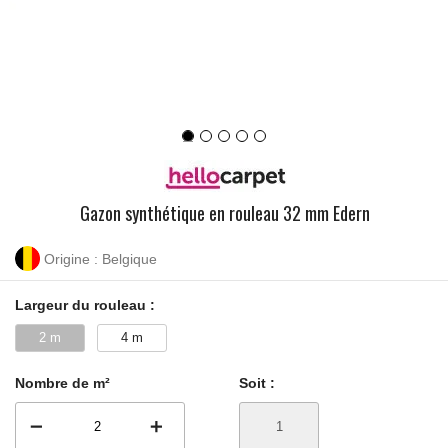
Gazon synthétique en rouleau 32 mm Edern
Origine : Belgique
Largeur du rouleau :
2 m
4 m
Nombre de m²
Soit :
remove
add