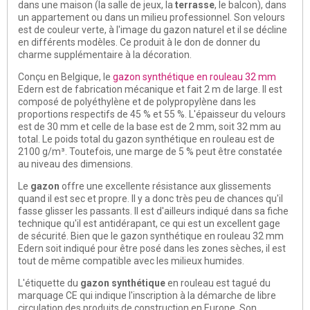
dans une maison (la salle de jeux, la
terrasse
, le balcon), dans
un appartement ou dans un milieu professionnel. Son velours
est de couleur verte, à l'image du gazon
naturel et il se décline
en différents modèles. Ce produit à le don de donner du
charme supplémentaire à la
décoration
.
Conçu en Belgique, le
gazon
synthétique en rouleau 32 mm
Edern est de fabrication mécanique et fait 2 m de large. Il est
composé de polyéthylène et de polypropylène dans les
proportions respectifs de 45 % et 55 %. L'épaisseur du
velours
est de 30 mm et celle de la base est de 2 mm, soit 32 mm au
total. Le poids total du gazon synthétique en rouleau est de
2100 g/m³. Toutefois, une marge de 5 % peut être constatée
au niveau des dimensions.
Le
gazon
offre une excellente
résistance
aux glissements
quand il est sec et propre. Il y a donc très peu de chances qu'il
fasse glisser les passants. Il est d'ailleurs indiqué dans sa fiche
technique qu'il est antidérapant, ce qui est un excellent gage
de
sécurité
. Bien que le gazon synthétique en rouleau 32 mm
Edern soit indiqué pour être posé dans les zones sèches, il est
tout de même compatible avec les milieux humides.
L'étiquette du
gazon synthétique
en rouleau est tagué du
marquage
CE
qui indique l'inscription à la démarche de libre
circulation des produits de construction en Europe. Son