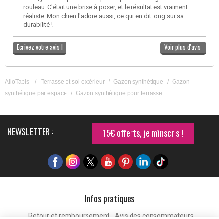
rouleau. C'était une brise à poser, et le résultat est vraiment
réaliste. Mon chien l'adore aussi, ce qui en dit long sur sa
durabilité !
Ecrivez votre avis !
Voir plus d'avis
AlloTapis
/
Terrasse et sol extérieur
/
Gazon synthétique
/
Gazon
synthétique par espace
/
Gazon synthétique pour terrasse
NEWSLETTER :
15€ offerts, je m'inscris !
Infos pratiques
Retour et remboursement
Avis des consommateurs