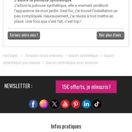
J'adore la pelouse synthétique
J'adore la pelouse synthétique, elle a vraiment amélioré
l'apparence de mon jardin. Seul hic, j'ai trouvé l'installation un
peu compliquée. Heureusement, j'ai réussi à tout mettre en
place. Une fois que c'est fait, c'est top !
Ecrivez votre avis !
Voir plus d'avis
AlloTapis
/
Terrasse et sol extérieur
/
Gazon synthétique
/
Gazon
synthétique par espace
/
Gazon synthétique pour terrasse
NEWSLETTER :
15€ offerts, je m'inscris !
Infos pratiques