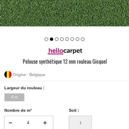
Pelouse synthétique 12 mm rouleau Gicquel
Origine : Belgique
Largeur du rouleau :
4 m
Nombre de m²
Soit :
remove
add