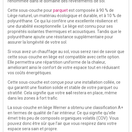
renommée dans le domaine des revêtements de sol.
Cette
sous-couche pour
parquet
est composée à 90 % de
Liège naturel, un matériau écologique et durable, et à 10 % de
polyuréthane. Ce qui lui confère une excellente résilience et
une durabilité exceptionnelle. Le liège est connu pour ses
propriétés isolantes thermiques et acoustiques. Tandis que le
polyuréthane ajoute une résistance supplémentaire pour
assurer la longévité de votre sol.
Si vous avez un chauffage au sol, vous serez ravi de savoir que
cette
sous-couche en liège
est compatible avec cette option.
Elle permettra une répartition uniforme de la chaleur,
améliorant ainsi le confort de votre espace tout en réduisant
vos coûts énergétiques.
Cette
sous-couche
est conçue pour une installation collée, ce
qui garantit une fixation solide et stable de votre parquet ou
stratifié. Cela signifie que votre
sol
restera en place, même
dans les zones à fort trafic.
La
sous-couche en liège Werner
a obtenu une classification A+
en termes de qualité de l’air intérieur. Ce qui signifie qu’elle
émet très peu de composés organiques volatils (COV). Vous
pouvez donc être sûr que l’air que vous respirez dans votre
espace sera sain et propre.