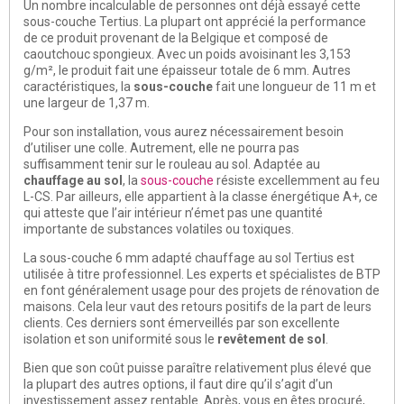
Un nombre incalculable de personnes ont déjà essayé cette
sous-couche Tertius. La plupart ont apprécié la performance
de ce produit provenant de la Belgique et composé de
caoutchouc spongieux. Avec un poids avoisinant les 3,153
g/m², le produit fait une épaisseur totale de 6 mm. Autres
caractéristiques, la
sous-couche
fait une longueur de 11 m et
une largeur de 1,37 m.
Pour son installation, vous aurez nécessairement besoin
d’utiliser une colle. Autrement, elle ne pourra pas
suffisamment tenir sur le rouleau au sol. Adaptée au
chauffage au sol
, la
sous-couche
résiste excellemment au feu
L-CS. Par ailleurs, elle appartient à la classe énergétique A+, ce
qui atteste que l’air intérieur n’émet pas une quantité
importante de substances volatiles ou toxiques.
La sous-couche 6 mm adapté chauffage au sol Tertius est
utilisée à titre professionnel. Les experts et spécialistes de BTP
en font généralement usage pour des projets de rénovation de
maisons. Cela leur vaut des retours positifs de la part de leurs
clients. Ces derniers sont émerveillés par son excellente
isolation et son uniformité sous le
revêtement de sol
.
Bien que son coût puisse paraître relativement plus élevé que
la plupart des autres options, il faut dire qu’il s’agit d’un
investissement assez rentable. Après, vous en êtes procuré,