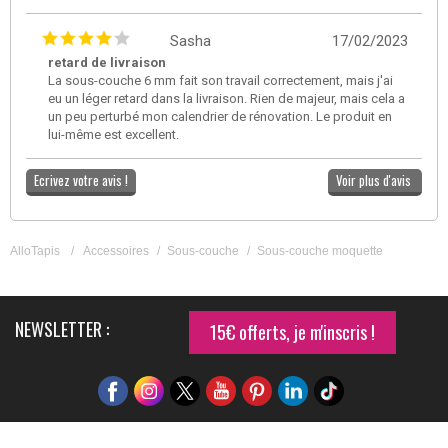
Sasha
17/02/2023
retard de livraison
La sous-couche 6 mm fait son travail correctement, mais j'ai
eu un léger retard dans la livraison. Rien de majeur, mais cela a
un peu perturbé mon calendrier de rénovation. Le produit en
lui-même est excellent.
Ecrivez votre avis !
Voir plus d'avis
AlloTapis
/
Accessoires
/
Sous-couche
/
Sous-couche moquette
NEWSLETTER :
15€ offerts, je m'inscris !