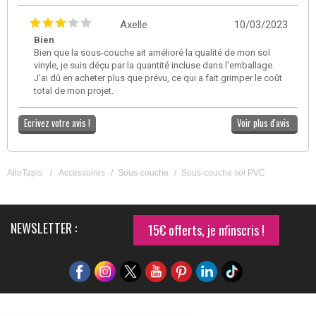
Axelle
10/03/2023
Bien
Bien que la sous-couche ait amélioré la qualité de mon sol
vinyle, je suis déçu par la quantité incluse dans l'emballage.
J'ai dû en acheter plus que prévu, ce qui a fait grimper le coût
total de mon projet.
Ecrivez votre avis !
Voir plus d'avis
AlloTapis
/
Accessoires
/
Sous-couche
/
Sous-couche sol PVC
NEWSLETTER :
15€ offerts, je m'inscris !