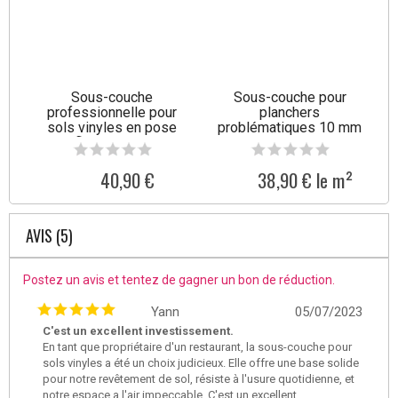
Sous-couche
Sous-couche pour
professionnelle pour
planchers
sols vinyles en pose
problématiques 10 mm
flottante Val
Tullus
40,90 €
38,90 € le m²
AVIS (5)
Postez un avis et tentez de gagner un bon de réduction.
Yann
05/07/2023
C'est un excellent investissement.
En tant que propriétaire d'un restaurant, la sous-couche pour
sols vinyles a été un choix judicieux. Elle offre une base solide
pour notre revêtement de sol, résiste à l'usure quotidienne, et
notre espace a l'air impeccable. C'est un excellent