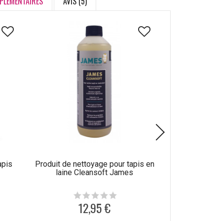
PLÉMENTAIRES
AVIS (5)
apis
Produit de nettoyage pour tapis en
Produit de n
laine Cleansoft James
synthétique
12,95 €
1