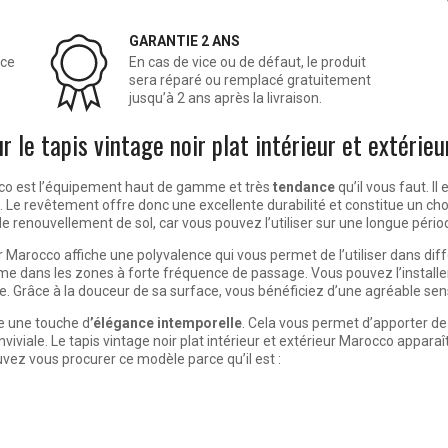
GARANTIE 2 ANS
âce
En cas de vice ou de défaut, le produit
sera réparé ou remplacé gratuitement
jusqu’à 2 ans après la livraison.
r le tapis vintage noir plat intérieur et extérie
rocco est l’équipement haut de gamme et très
tendance
qu’il vous faut. I
. Le revêtement offre donc
une excellente durabilité
et constitue un ch
renouvellement de sol, car vous pouvez l’utiliser sur une longue pério
ur Marocco affiche une polyvalence qui vous permet de l’utiliser dans di
même dans les zones à forte fréquence de passage. Vous pouvez l’instal
se
. Grâce à la douceur de sa surface, vous bénéficiez d’une agréable sen
te une touche d
’élégance intemporelle
. Cela vous permet d’apporter de 
iviale. Le tapis vintage noir plat intérieur et extérieur Marocco appa
uvez vous procurer ce modèle parce qu’il est :