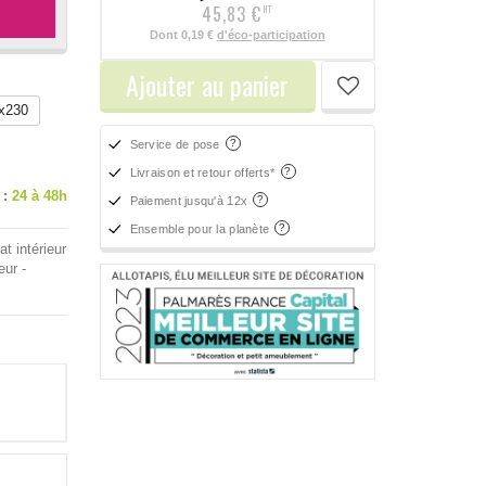
45,83 €
HT
Dont
0,19 €
d'éco-participation
Ajouter au panier
x230
Service de pose
Livraison et retour offerts*
 :
24 à 48h
Paiement jusqu'à 12x
Ensemble pour la planète
t intérieur
eur -