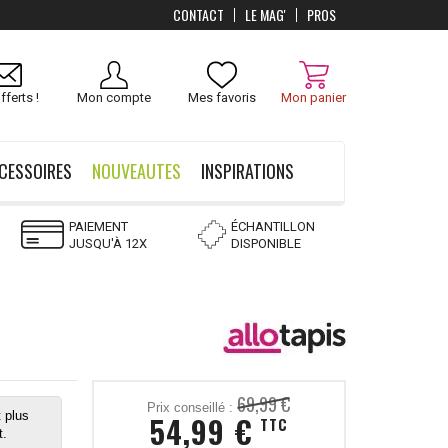
CONTACT
LE MAG'
PROS
Livraison
OFFERTS
dès 100 €
fferts !
Mon compte
Mes favoris
Mon panier
CESSOIRES
NOUVEAUTES
INSPIRATIONS
PAIEMENT
ÉCHANTILLON
JUSQU'À 12X
DISPONIBLE
69,99 €
Prix conseillé :
 plus
54,99 €
TTC
t.