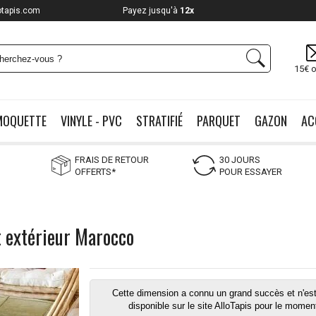
otapis.com
Payez jusqu'à
12x
15€ o
MOQUETTE
VINYLE - PVC
STRATIFIÉ
PARQUET
GAZON
AC
FRAIS DE RETOUR
30 JOURS
OFFERTS*
POUR ESSAYER
et extérieur Marocco
Cette dimension a connu un grand succès et n'est
disponible sur le site AlloTapis pour le momen