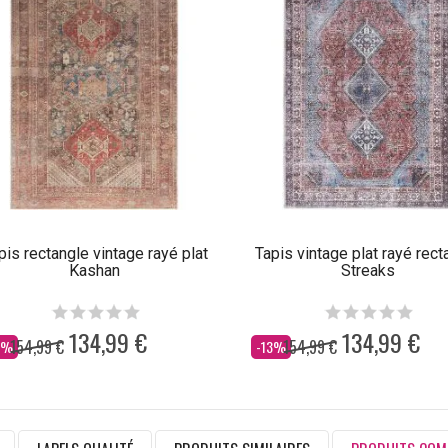
pis rectangle vintage rayé plat
Tapis vintage plat rayé rect
Kashan
Streaks
134,99 €
134,99 €
154,99 €
154,99 €
s
Dès
3%
-13%