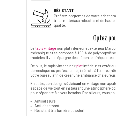
RÉSISTANT
Profitez longtemps de votre achat gr
à ses matériaux robustes et de haute
qualité.
Optez pou
Le
tapis vintage
noir plat intérieur et extérieur Ma
mécanique et se compose à 100 % de polypropylène
modèles. Il vous épargne des dépenses fréquentes de 
De plus, le tapis vintage noir
plat
intérieur et extérie
domestique ou professionnel, il résiste à l’usure, 
votre bureau afin de
créer une ambiance chaleureu
En outre, son design
séduisant
en vintage noir ajou
espace de vie tout en instaurant une atmosphère conv
pour répondre à divers besoins. Par ailleurs, vous po
Antisalissure
Anti-absorbant
Résistant à la lumière du soleil.