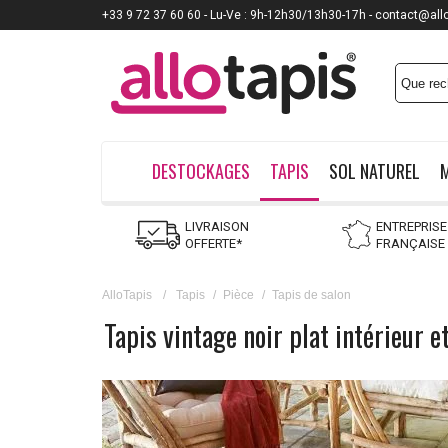
+33 9 72 37 60 60 - Lu-Ve : 9h-12h30/13h30-17h - contact@all
DESTOCKAGES
TAPIS
SOL NATUREL
LIVRAISON
ENTREPRISE
OFFERTE*
FRANÇAISE
AlloTapis
/
Tapis
/
Pièce
/
Tapis de salon
Tapis vintage noir plat intérieur 