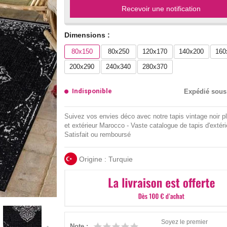
Recevoir une notification
Dimensions :
80x150
80x250
120x170
140x200
160
200x290
240x340
280x370
Indisponible
Expédié sous
Suivez vos envies déco avec notre tapis vintage noir pla
et extérieur Marocco - Vaste catalogue de tapis d'extéri
Satisfait ou remboursé
Origine : Turquie
Soyez le premier
Note :