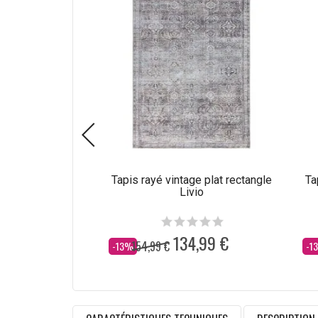
Tapis rayé vintage plat rectangle
Ta
Livio
134,99 €
154,99 €
Dès
Dè
-13%
-1