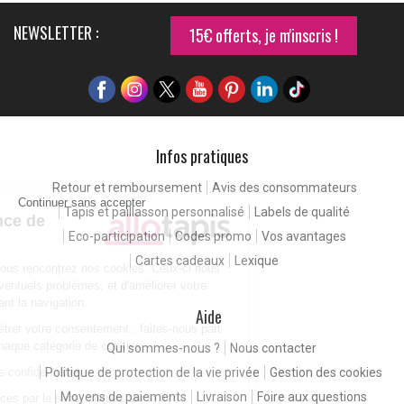
NEWSLETTER :
15€ offerts, je m'inscris !
Infos pratiques
Retour et remboursement
Avis des consommateurs
Continuer sans accepter
Tapis et paillasson personnalisé
Labels de qualité
Pour une expérience de
Eco-participation
Codes promo
Vos avantages
meilleure qualité
Cartes cadeaux
Lexique
En consultant notre site, vous rencontrez nos cookies. Ceux-ci nous
permettent de détecter d'éventuels problèmes, et d'améliorer votre
expérience client en facilitant la navigation.
Aide
Vous êtes libres de paramétrer votre consentement : faites-nous part
de vos préférences pour chaque catégorie de cookies.
Qui sommes-nous ?
Nous contacter
Consulter notre politique de confidentialité
Politique de protection de la vie privée
Gestion des cookies
Moyens de paiements
Livraison
Foire aux questions
Pour modifier vos préférences par la suite, cliquez sur le lien