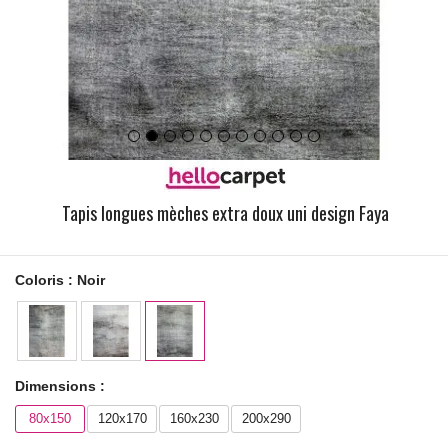
Tapis longues mèches extra doux uni design Faya
Coloris :
Noir
Dimensions :
80x150
120x170
160x230
200x290