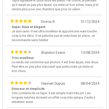
Tapis agréable et doux sous les pieds. Par contre, je pensais
qu’il serait un peu plus épais. Ça reste un bon achat, mais je le
verrais plus pour une chambre que pour un salon.
Emma R.
31/12/2024
Super doux et élégant
Je suis ravie ! Il est ultra moelleux et apporte une vraie touche
cosy à ma déco. Il ne peluche pas et reste bien en place. Je
recommande sans hésiter.
Brandon Evans
13/08/2024
Très moelleux
Le rendu est conforme aux photos. Il est bien épais, très doux.
Peut-être un peu plus imposant que prévu mais ça reste un
bon choix.
Hannah Dupuis
08/04/2024
Douceur et simplicité
Très contente de ce tapis. Il est simple mais très joli. Les
longues mèches donnent un effet cosy très sympa. Facile à
entretenir aussi.