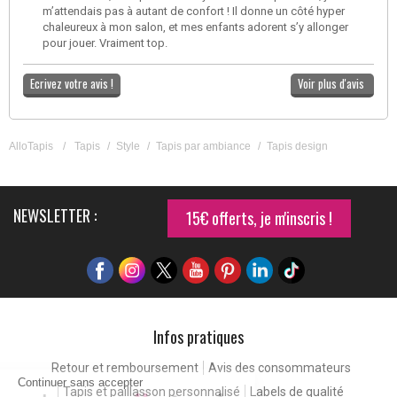
m’attendais pas à autant de confort ! Il donne un côté hyper
chaleureux à mon salon, et mes enfants adorent s’y allonger
pour jouer. Vraiment top.
Ecrivez votre avis !
Voir plus d'avis
AlloTapis
/
Tapis
/
Style
/
Tapis par ambiance
/
Tapis design
NEWSLETTER :
15€ offerts, je m'inscris !
Infos pratiques
Retour et remboursement
Avis des consommateurs
Continuer sans accepter
Tapis et paillasson personnalisé
Labels de qualité