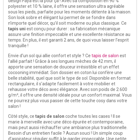
design Faya est là pour ça ! Avec sa composition en 90 %
polyester et 10 % laine, il offre une sensation ultra agréable
sous les pieds, parfaite pour les moments détente à la maison.
Son look sobre et élégant lui permet de se fondre dans
n’importe quel décor, qu’il soit moderne ou plus classique. Ce
tapis uni
est conçu pour durer : sa fabrication mécanique
assure une finition impeccable et une excellente résistance au
temps. En plus, il est garanti 2 ans, de quoi vous laisser l’esprit
tranquille !
Envie d’un sol qui allie confort et style ? Ce
tapis de salon
est
l’allié parfait ! Grâce à ses longues mèches de 42 mm, il
apporte une sensation de douceur irrésistible et un effet
cocooning immédiat. Son dossier en coton lui confère une
belle stabilité, quel que soit le type de sol. Disponible en format
rectangulaire, il s’adapte facilement à votre mobilier et
rehausse votre déco avec élégance. Avec son poids de 2.600
g/m², il offre une densité idéale pour un confort maximal. Vous
ne pourrez plus vous passer de cette touche cosy dans votre
salon !
Côté style, ce
tapis de salon
coche toutes les cases ! Il se
marie à merveille avec une déco épurée et contemporaine,
mais peut aussi réchauffer une ambiance plus traditionnelle.
Besoin d’un entretien facile ? Aucun souci ! Un simple coup
d’aspirateur régulier suffit à le garder impeccable. Une petite