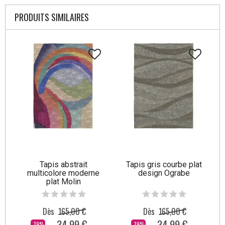
PRODUITS SIMILAIRES
Tapis abstrait
Tapis gris courbe plat
multicolore moderne
design Ograbe
plat Molin
Dès
165,00 €
Dès
165,00 €
34,99 €
34,99 €
-79%
-79%