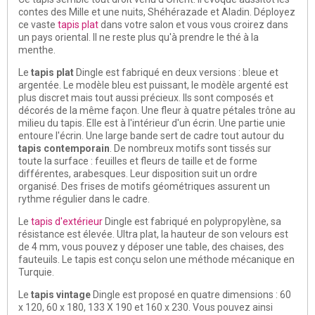
contes des Mille et une nuits, Shéhérazade et Aladin. Déployez
ce vaste
tapis plat
dans votre salon et vous vous croirez dans
un pays oriental. Il ne reste plus qu'à prendre le thé à la
menthe.
Le
tapis plat
Dingle est fabriqué en deux versions : bleue et
argentée. Le modèle bleu est puissant, le modèle argenté est
plus discret mais tout aussi précieux. Ils sont composés et
décorés de la même façon. Une fleur à quatre pétales trône au
milieu du tapis. Elle est à l'intérieur d'un écrin. Une partie unie
entoure l'écrin. Une large bande sert de cadre tout autour du
tapis contemporain
. De nombreux motifs sont tissés sur
toute la surface : feuilles et fleurs de taille et de forme
différentes, arabesques. Leur disposition suit un ordre
organisé. Des frises de motifs géométriques assurent un
rythme régulier dans le cadre.
Le
tapis d'extérieur
Dingle est fabriqué en polypropylène, sa
résistance est élevée. Ultra plat, la hauteur de son velours est
de 4 mm, vous pouvez y déposer une table, des chaises, des
fauteuils. Le tapis est conçu selon une méthode mécanique en
Turquie.
Le
tapis vintage
Dingle est proposé en quatre dimensions : 60
x 120, 60 x 180, 133 X 190 et 160 x 230. Vous pouvez ainsi