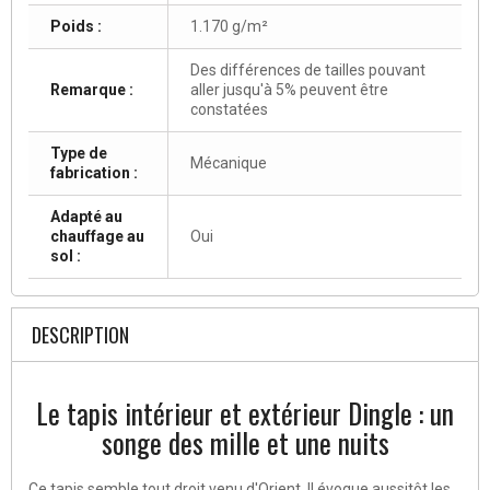
Poids :
1.170 g/m²
Des différences de tailles pouvant
Remarque :
aller jusqu'à 5% peuvent être
constatées
Type de
Mécanique
fabrication :
Adapté au
chauffage au
Oui
sol :
DESCRIPTION
Le tapis intérieur et extérieur Dingle : un
songe des mille et une nuits
Ce tapis semble tout droit venu d'Orient. Il évoque aussitôt les