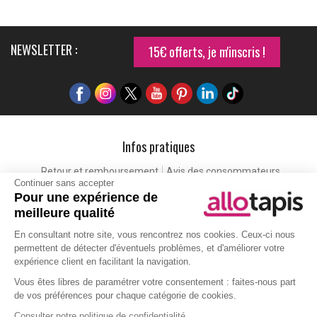
NEWSLETTER :
15€ offerts, je m'inscris !
Infos pratiques
Retour et remboursement
Avis des consommateurs
Continuer sans accepter
Tapis et paillasson personnalisé
Labels de qualité
Pour une expérience de
Eco-participation
Codes promo
Vos avantages
meilleure qualité
Cartes cadeaux
Lexique
En consultant notre site, vous rencontrez nos cookies. Ceux-ci nous
permettent de détecter d'éventuels problèmes, et d'améliorer votre
expérience client en facilitant la navigation.
Aide
Vous êtes libres de paramétrer votre consentement : faites-nous part
de vos préférences pour chaque catégorie de cookies.
Qui sommes-nous ?
Nous contacter
Politique de protection de la vie privée
Gestion des cookies
Consulter notre politique de confidentialité