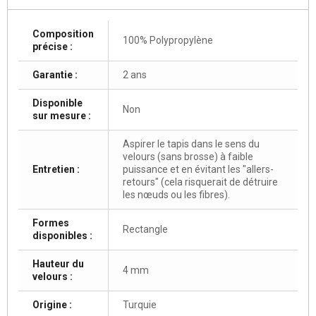
Composition
100% Polypropylène
précise :
Garantie :
2 ans
Disponible
Non
sur mesure :
Aspirer le tapis dans le sens du
velours (sans brosse) à faible
Entretien :
puissance et en évitant les "allers-
retours" (cela risquerait de détruire
les nœuds ou les fibres).
Formes
Rectangle
disponibles :
Hauteur du
4 mm
velours :
Origine :
Turquie