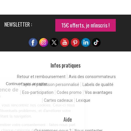
NEWSLETTER :
15€ offerts, je m'inscris !
Infos pratiques
Retour et remboursement
Avis des consommateurs
Continuer sans accepter
Tapis et paillasson personnalisé
Labels de qualité
Pour une expérience de
Eco-participation
Codes promo
Vos avantages
meilleure qualité
Cartes cadeaux
Lexique
En consultant notre site, vous rencontrez nos cookies. Ceux-ci nous
permettent de détecter d'éventuels problèmes, et d'améliorer votre
expérience client en facilitant la navigation.
Aide
Vous êtes libres de paramétrer votre consentement : faites-nous part
de vos préférences pour chaque catégorie de cookies.
Qui sommes-nous ?
Nous contacter