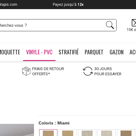
otapis.com
Payez jusqu'à
12x
15€ o
MOQUETTE
VINYLE - PVC
STRATIFIÉ
PARQUET
GAZON
AC
FRAIS DE RETOUR
30 JOURS
OFFERTS*
POUR ESSAYER
Coloris :
Miami