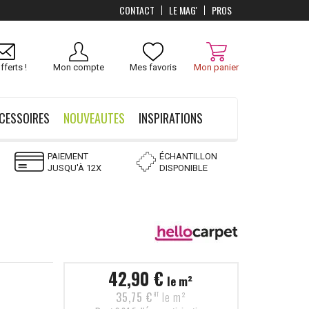
CONTACT
LE MAG'
PROS
Livraison
OFFERTS
dès 100 €
fferts !
Mon compte
Mes favoris
Mon panier
CESSOIRES
NOUVEAUTES
INSPIRATIONS
PAIEMENT
ÉCHANTILLON
JUSQU'À 12X
DISPONIBLE
42,90 €
le m²
35,75 €
le m²
HT