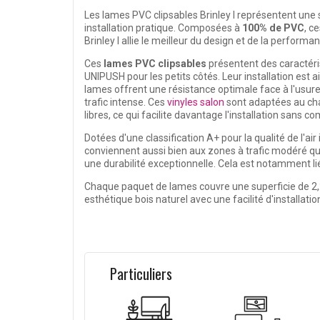
Les
lames PVC clipsables Brinley I
représentent une 
installation pratique. Composées à
100% de PVC
, c
Brinley I
allie le meilleur du design et de la performanc
Ces
lames PVC clipsables
présentent des caractéri
UNIPUSH pour les petits côtés. Leur installation est 
lames
offrent une résistance optimale face à l'usure,
trafic intense. Ces
vinyles salon
sont adaptées au chau
libres, ce qui facilite davantage l'installation sans c
Dotées d'une classification A+ pour la qualité de l'air 
conviennent aussi bien aux zones à trafic modéré qu
une durabilité exceptionnelle. Cela est notamment li
Chaque paquet de lames couvre une superficie de 2,
esthétique bois naturel avec une facilité d'installat
Particuliers