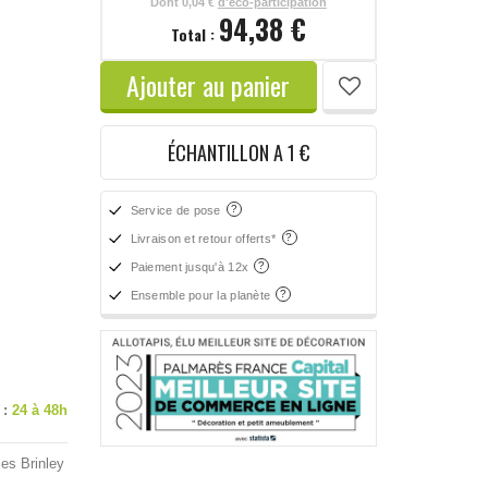
Dont
0,04 €
d'éco-participation
94,38 €
Total :
Ajouter au panier
ÉCHANTILLON A 1 €
Service de pose
Livraison et retour offerts*
Paiement jusqu'à 12x
Ensemble pour la planète
 :
24 à 48h
es Brinley