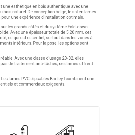
t une esthétique en bois authentique avec une
u bois naturel. De conception belge, le
sol en lames
on pour une expérience d'installation optimale.
 pour les grands côtés et du système Fold-down
 solide. Avec une épaisseur totale de 5,20 mm, ces
té, ce qui est essentiel, surtout dans les zones à
ents intérieurs. Pour la pose, les options sont
réable. Avec une classe d'usage 23-32, elles
 pas de traitement anti-tâches, ces lames offrent
. Les
lames PVC clipsables Brinley I
combinent une
sidentiels et commerciaux exigeants.