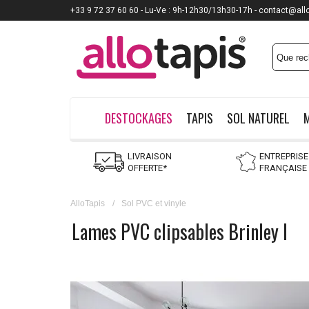
+33 9 72 37 60 60 - Lu-Ve : 9h-12h30/13h30-17h - contact@all
DESTOCKAGES
TAPIS
SOL NATUREL
LIVRAISON
ENTREPRISE
OFFERTE*
FRANÇAISE
AlloTapis
/
Sol PVC et vinyle
Lames PVC clipsables Brinley I