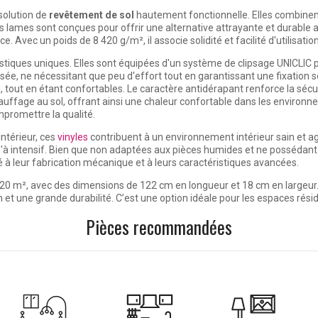
solution de
revêtement de sol
hautement fonctionnelle. Elles combinen
es lames sont conçues pour offrir une alternative attrayante et durable a
e. Avec un poids de 8 420 g/m², il associe solidité et facilité d'utilisati
stiques uniques. Elles sont équipées d'un système de clipsage UNICLIC
aisée, ne nécessitant que peu d'effort tout en garantissant une fixation
 tout en étant confortables. Le caractère antidérapant renforce la sécuri
ffage au sol, offrant ainsi une chaleur confortable dans les environnem
ompromettre la qualité.
intérieur, ces
vinyles
contribuent à un environnement intérieur sain et ag
'à intensif. Bien que non adaptées aux pièces humides et ne possédant
é à leur fabrication mécanique et à leurs caractéristiques avancées.
20 m², avec des dimensions de 122 cm en longueur et 18 cm en largeur
ion et une grande durabilité. C’est une option idéale pour les espaces ré
Pièces recommandées