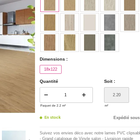
Dimensions :
18x122
Quantité
Soit :
remove
add
Paquet de 2.2 m²
m²
En stock
Expédié sous
Suivez vos envies déco avec notre lames PVC clipsabl
- Grand catalogue de Vinyle salon - Livraison rapide