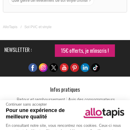
Quel genre de revêtement de sol vinyle choisir ?
AlloTapis
/
Sol PVC et vinyle
NEWSLETTER :
15€ offerts, je m'inscris !
Infos pratiques
Retour et remboursement
Avis des consommateurs
Continuer sans accepter
Tapis et paillasson personnalisé
Labels de qualité
Pour une expérience de
Eco-participation
Codes promo
Vos avantages
meilleure qualité
Cartes cadeaux
Lexique
En consultant notre site, vous rencontrez nos cookies. Ceux-ci nous