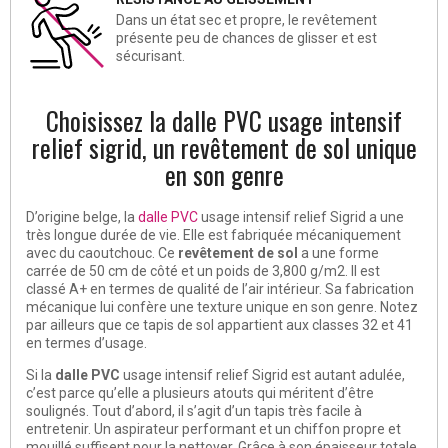
Dans un état sec et propre, le revêtement
présente peu de chances de glisser et est
sécurisant.
Choisissez la dalle PVC usage intensif
relief sigrid, un revêtement de sol unique
en son genre
D’origine belge, la
dalle PVC
usage intensif relief Sigrid a une
très longue durée de vie. Elle est fabriquée mécaniquement
avec du caoutchouc. Ce
revêtement de sol
a une forme
carrée de 50 cm de côté et un poids de 3,800 g/m2. Il est
classé A+ en termes de qualité de l’air intérieur. Sa fabrication
mécanique lui confère une texture unique en son genre. Notez
par ailleurs que ce tapis de sol appartient aux classes 32 et 41
en termes d’usage.
Si la
dalle PVC
usage intensif relief Sigrid est autant adulée,
c’est parce qu’elle a plusieurs atouts qui méritent d’être
soulignés. Tout d’abord, il s’agit d’un tapis très facile à
entretenir. Un aspirateur performant et un chiffon propre et
mouillé suffisent pour la nettoyer. Grâce à son épaisseur totale