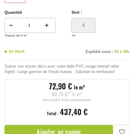
Quantité
Soit :
remove
add
Paquet de 6 m²
m²
En stock
Expédié sous :
24 à 48h
Suivez vos envies déco avec notre dalle PVC usage intensif relief
Sigrid - Large gamme de Vinyle bureau - Satisfait ou remboursé
72,90 €
le m²
60,75 €
le m²
HT
Dont
0,18 €
d'éco-participation
437,40 €
Total :
Ajouter au panier