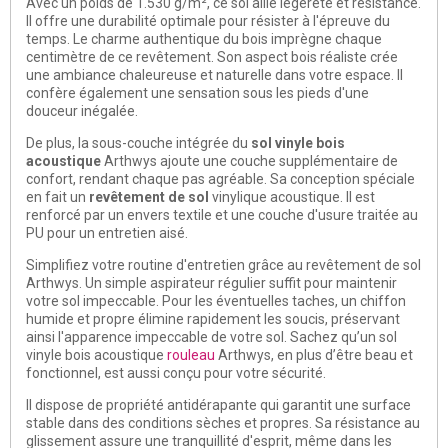
Avec un poids de 1.530 g/m², ce sol
allie légèreté et résistance
.
Il offre une durabilité optimale pour résister à l'épreuve du
temps. Le charme authentique du bois imprègne chaque
centimètre de ce revêtement. Son aspect bois réaliste crée
une
ambiance chaleureuse et naturelle
dans votre espace. Il
confère également une sensation sous les pieds d'une
douceur inégalée.
De plus, la sous-couche intégrée du
sol vinyle bois
acoustique
Arthwys ajoute une
couche supplémentaire de
confort
, rendant chaque pas agréable. Sa conception spéciale
en fait un
revêtement de sol
vinylique acoustique. Il est
renforcé par un
envers textile et une couche d'usure traitée au
PU
pour un entretien aisé.
Simplifiez votre routine d'entretien grâce au revêtement de sol
Arthwys. Un
simple aspirateur régulier
suffit pour maintenir
votre sol impeccable. Pour les éventuelles taches, un chiffon
humide et propre élimine rapidement les soucis, préservant
ainsi l'apparence impeccable de votre sol. Sachez qu’un sol
vinyle bois acoustique
rouleau
Arthwys, en plus d’être beau et
fonctionnel, est aussi conçu pour votre sécurité.
Il dispose de propriété antidérapante qui garantit une
surface
stable
dans des conditions sèches et propres. Sa
résistance au
glissement
assure une tranquillité d'esprit, même dans les