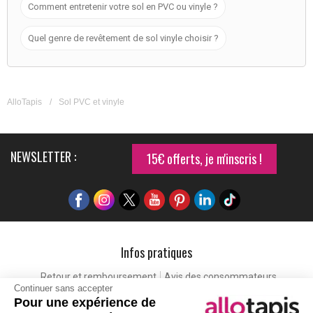
Comment entretenir votre sol en PVC ou vinyle ?
Quel genre de revêtement de sol vinyle choisir ?
AlloTapis
/
Sol PVC et vinyle
NEWSLETTER :
15€ offerts, je m'inscris !
Infos pratiques
Retour et remboursement
Avis des consommateurs
Continuer sans accepter
Tapis et paillasson personnalisé
Labels de qualité
Pour une expérience de