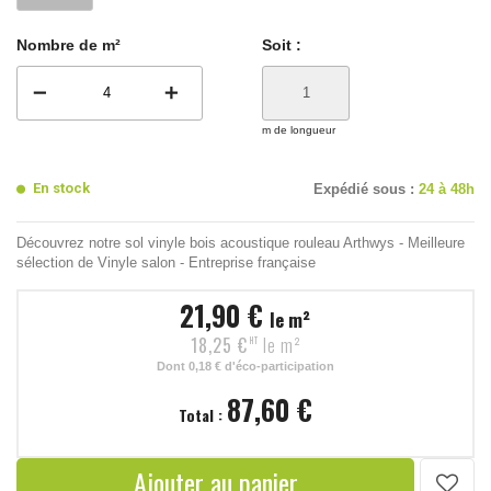
Nombre de m²
Soit :
remove
add
m de longueur
En stock
Expédié sous :
24 à 48h
Découvrez notre sol vinyle bois acoustique rouleau Arthwys - Meilleure
sélection de Vinyle salon - Entreprise française
21,90 €
le m²
18,25 €
le m²
HT
Dont
0,18 €
d'éco-participation
87,60 €
Total :
Ajouter au panier