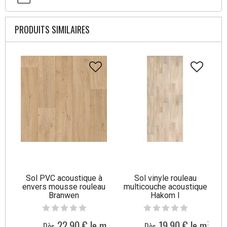
PRODUITS SIMILAIRES
Sol PVC acoustique à
Sol vinyle rouleau
envers mousse rouleau
multicouche acoustique
Branwen
Hakom I
22,90 € le m²
19,90 € le m²
Dès
Dès