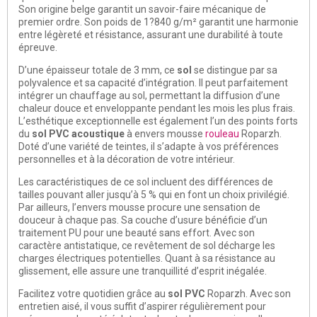
Son origine belge garantit un
savoir-faire mécanique
de
premier ordre. Son poids de 1?840 g/m² garantit une harmonie
entre légèreté et résistance, assurant une durabilité à toute
épreuve.
D’une épaisseur totale de 3 mm, ce
sol
se distingue par sa
polyvalence et sa capacité d’intégration
. Il peut parfaitement
intégrer un chauffage au sol, permettant la diffusion d’une
chaleur douce et enveloppante pendant les mois les plus frais.
L’esthétique exceptionnelle est également l’un des points forts
du
sol PVC acoustique
à envers mousse
rouleau
Roparzh.
Doté d’une
variété de teintes
, il s’adapte à vos préférences
personnelles et à la décoration de votre intérieur.
Les caractéristiques de ce sol incluent des différences de
tailles pouvant aller jusqu’à 5 % qui en font un choix privilégié.
Par ailleurs, l’envers mousse procure une
sensation de
douceur à chaque pas
. Sa couche d’usure bénéficie d’un
traitement PU pour une beauté sans effort. Avec son
caractère antistatique, ce revêtement de sol décharge les
charges électriques potentielles. Quant à sa résistance au
glissement, elle assure une
tranquillité d’esprit inégalée
.
Facilitez votre quotidien grâce au
sol PVC
Roparzh. Avec son
entretien aisé
, il vous suffit d’aspirer régulièrement pour