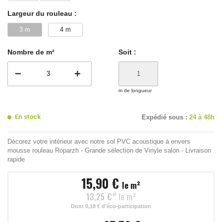
Largeur du rouleau :
3 m
4 m
Nombre de m²
Soit :
remove
add
m de longueur
En stock
Expédié sous :
24 à 48h
Décorez votre intérieur avec notre sol PVC acoustique à envers
mousse rouleau Roparzh - Grande sélection de Vinyle salon - Livraison
rapide
15,90 €
le m²
13,25 €
le m²
HT
Dont
0,18 €
d'éco-participation