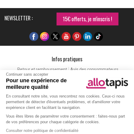
NEWSLETTER :
15€ offerts, je m'inscris !
Infos pratiques
Retour et remboursement
Avis des consommateurs
Continuer sans accepter
Tapis et paillasson personnalisé
Labels de qualité
Pour une expérience de
Eco-participation
Codes promo
Vos avantages
meilleure qualité
Cartes cadeaux
Lexique
En consultant notre site, vous rencontrez nos cookies. Ceux-ci nous
permettent de détecter d'éventuels problèmes, et d'améliorer votre
expérience client en facilitant la navigation.
Aide
Vous êtes libres de paramétrer votre consentement : faites-nous part
de vos préférences pour chaque catégorie de cookies.
Qui sommes-nous ?
Nous contacter
Politique de protection de la vie privée
Gestion des cookies
Consulter notre politique de confidentialité