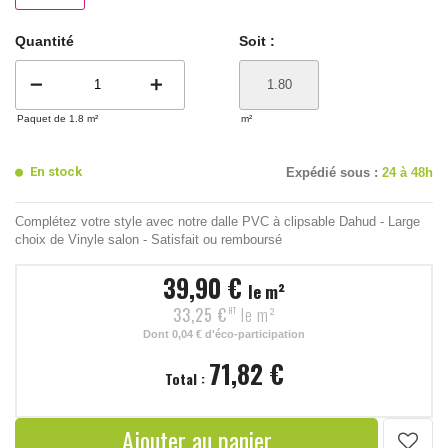
Quantité
Soit :
remove
add
Paquet de 1.8 m²
m²
En stock
Expédié sous :
24 à 48h
Complétez votre style avec notre dalle PVC à clipsable Dahud - Large
choix de Vinyle salon - Satisfait ou remboursé
39,90 €
le m²
33,25 €
le m²
HT
Dont
0,04 €
d'éco-participation
71,82 €
Total :
Ajouter au panier