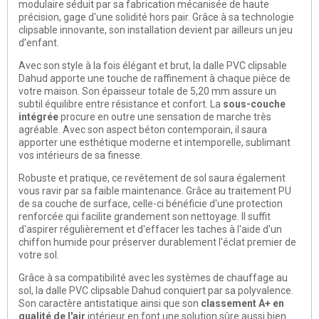
modulaire séduit par sa fabrication mécanisée de haute
précision, gage d'une solidité hors pair. Grâce à sa technologie
clipsable innovante, son installation devient par ailleurs un jeu
d’enfant.
Avec son style à la fois élégant et brut, la dalle PVC clipsable
Dahud apporte une touche de raffinement à chaque pièce de
votre maison. Son épaisseur totale de 5,20 mm assure un
subtil équilibre entre résistance et confort. La
sous-couche
intégrée
procure en outre une sensation de marche très
agréable. Avec son aspect béton contemporain, il saura
apporter une esthétique moderne et intemporelle, sublimant
vos intérieurs de sa finesse.
Robuste et pratique, ce revêtement de sol saura également
vous ravir par sa faible maintenance. Grâce au traitement PU
de sa couche de surface, celle-ci bénéficie d'une protection
renforcée qui facilite grandement son nettoyage. Il suffit
d'aspirer régulièrement et d'effacer les taches à l'aide d'un
chiffon humide pour préserver durablement l'éclat premier de
votre sol.
Grâce à sa compatibilité avec les systèmes de chauffage au
sol, la dalle PVC clipsable Dahud conquiert par sa polyvalence.
Son caractère antistatique ainsi que son
classement A+ en
qualité de l'air
intérieur en font une solution sûre aussi bien