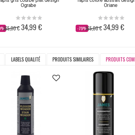
apis gris courbe plat design
Tapis coloré abstrait design
Ograbe
Oriane
34,99 €
34,99 €
165,00 €
165,00 €
s
Dès
9%
-79%
LABELS QUALITÉ
PRODUITS SIMILAIRES
PRODUITS COM