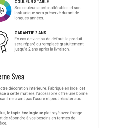
COULEUR STABLE
Ses couleurs sont inaltérables et son
look unique sera préservé durant de
longues années.
GARANTIE 2 ANS
En cas de vice ou de défaut, le produit
sera réparé ou remplacé gratuitement
jusqu’à 2 ans après la livraison.
erne Svea
tre décoration intérieure. Fabriqué en Inde, cet
râce à cette matière, l’accessoire offre une bonne
r il ne craint pas l’usure et peut résister aux
lus, le
tapis écologique
plat rayé avec frange
nt de répondre à vos besoins en termes de
ièce.