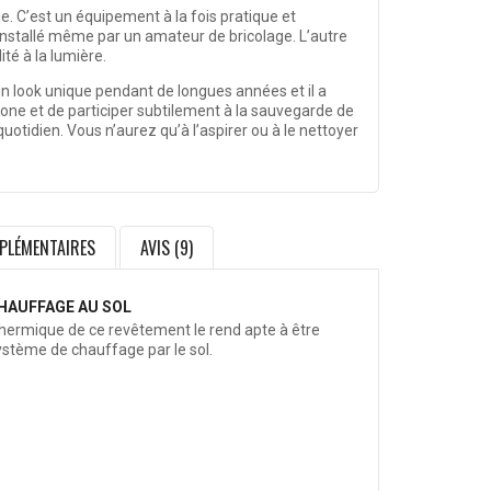
e. C’est un équipement à la fois pratique et
re installé même par un amateur de bricolage. L’autre
té à la lumière.
e un look unique pendant de longues années et il a
bone et de participer subtilement à la sauvegarde de
uotidien. Vous n’aurez qu’à l’aspirer ou à le nettoyer
PLÉMENTAIRES
AVIS (9)
HAUFFAGE AU SOL
thermique de ce revêtement le rend apte à être
système de chauffage par le sol.