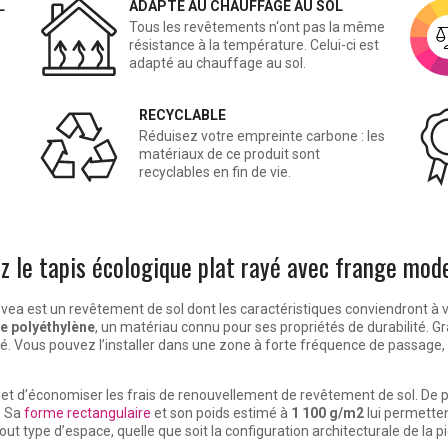
L
ADAPTÉ AU CHAUFFAGE AU SOL
Tous les revêtements n‘ont pas la même
résistance à la température. Celui-ci est
adapté au chauffage au sol.
RECYCLABLE
Réduisez votre empreinte carbone : les
matériaux de ce produit sont
recyclables en fin de vie.
z le tapis écologique plat rayé avec frange mod
ea est un revêtement de sol dont les caractéristiques conviendront à vo
e polyéthylène
, un matériau connu pour ses propriétés de durabilité. G
osé. Vous pouvez l’installer dans une zone à forte fréquence de passage, ca
e et d’économiser les frais de renouvellement de revêtement de sol. De p
. Sa
forme rectangulaire
et son poids estimé à
1 100 g/m2
lui permette
ut type d’espace, quelle que soit la configuration architecturale de la p