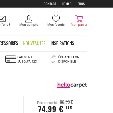
CONTACT
LE MAG'
PROS
Livraison
OFFERTS
dès 100 €
fferts !
Mon compte
Mes favoris
Mon panier
CESSOIRES
NOUVEAUTES
INSPIRATIONS
PAIEMENT
ÉCHANTILLON
JUSQU'À 12X
DISPONIBLE
89,99 €
Prix conseillé :
74,99 €
TTC