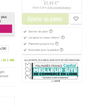
62,49 €
HT
Dont
0,19 €
d'éco-participation
Ajouter au panier
 plus
t.
Service de pose
Livraison et retour offerts*
Paiement jusqu'à 12x
x290
Ensemble pour la planète
 :
24 à 48h
nges
iement