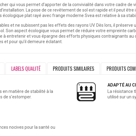
her qui vous permet d’apporter de la convivialité dans votre cadre de vi
 d’installation. La pose de ce revêtement de sol est rapide et il peut êt
s écologique plat rayé avec frange moderne Svea est relative à sa stabili
rables et ne subissent pas les effets des rayons UV. Dès lors, il préserv
 sol. Son aspect écologique vous permet de réduire votre empreinte car
ile à entretenir et vous épargne des efforts physiques contraignants au q
es et pour qu’il demeure éclatant.
LABELS QUALITÉ
PRODUITS SIMILAIRES
PRODUITS COM
ADAPTÉ AU C
en matière de stabilité à la
La résistance 
rs de s'estomper.
utilisé sur un 
ances nocives pour la santé ou