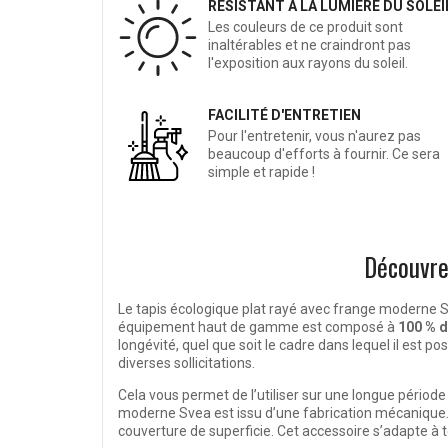
RÉSISTANT À LA LUMIÈRE DU SOLEI
Les couleurs de ce produit sont
inaltérables et ne craindront pas
l'exposition aux rayons du soleil.
FACILITÉ D'ENTRETIEN
Pour l'entretenir, vous n'aurez pas
beaucoup d'efforts à fournir. Ce sera
simple et rapide !
Découvre
Le tapis écologique plat rayé avec frange moderne Sv
équipement haut de gamme est composé à
100 % d
longévité, quel que soit le cadre dans lequel il est p
diverses sollicitations.
Cela vous permet de l’utiliser sur une longue périod
moderne Svea est issu d’une fabrication mécanique
couverture de superficie. Cet accessoire s’adapte à to