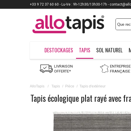
+33 9 72 37 60 60 - Lu-Ve : 9h-12h30/13h30-17h - contact@all
DESTOCKAGES
TAPIS
SOL NATUREL
LIVRAISON
ENTREPRISE
OFFERTE*
FRANÇAISE
AlloTapis
/
Tapis
/
Pièce
/
Tapis d'extérieur
Tapis écologique plat rayé avec f