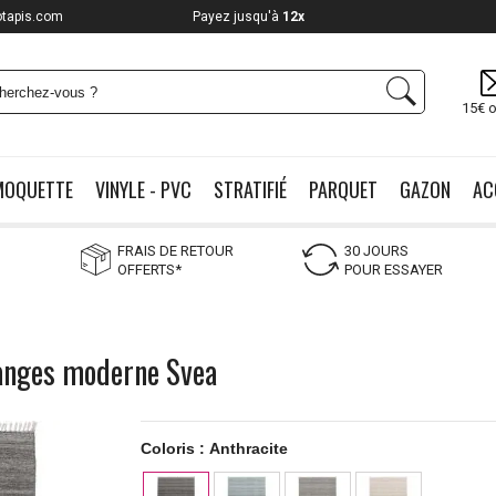
otapis.com
Payez jusqu'à
12x
15€ o
MOQUETTE
VINYLE - PVC
STRATIFIÉ
PARQUET
GAZON
AC
FRAIS DE RETOUR
30 JOURS
OFFERTS*
POUR ESSAYER
ranges moderne Svea
Coloris :
Anthracite