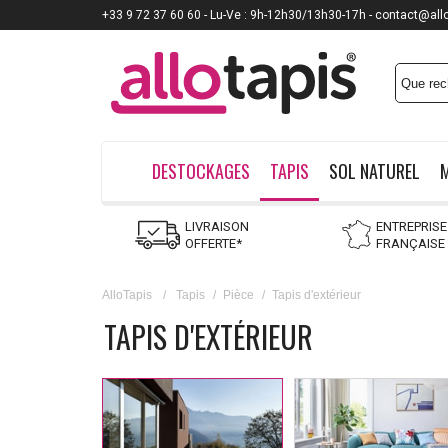
+33 9 72 37 60 60 - Lu-Ve : 9h-12h30/13h30-17h - contact@all
Payez jusqu'à
12x
DESTOCKAGES
TAPIS
SOL NATUREL
LIVRAISON
ENTREPRISE
OFFERTE*
FRANÇAISE
AlloTapis
/
Tapis
/
Pièce
/
Tapis d'extérieur
TAPIS D'EXTÉRIEUR