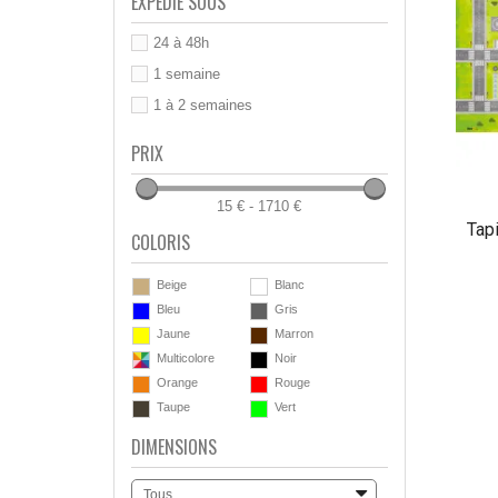
EXPÉDIÉ SOUS
24 à 48h
1 semaine
1 à 2 semaines
PRIX
15 € - 1710 €
Tapi
COLORIS
Beige
Blanc
Bleu
Gris
Jaune
Marron
Multicolore
Noir
Orange
Rouge
Taupe
Vert
DIMENSIONS
Tous