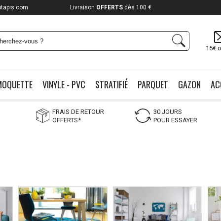
otapis.com
Livraison
OFFERTS
dès 100 €
15€ o
MOQUETTE
VINYLE - PVC
STRATIFIÉ
PARQUET
GAZON
AC
FRAIS DE RETOUR
30 JOURS
OFFERTS*
POUR ESSAYER