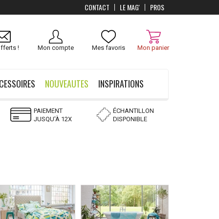
CONTACT
LE MAG'
PROS
fferts !
Mon compte
Mes favoris
Mon panier
CESSOIRES
NOUVEAUTES
INSPIRATIONS
PAIEMENT
ÉCHANTILLON
JUSQU'À 12X
DISPONIBLE