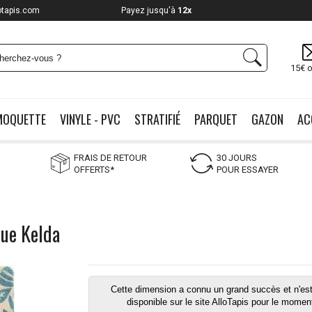
otapis.com
Payez jusqu'à
12x
15€ o
MOQUETTE
VINYLE - PVC
STRATIFIÉ
PARQUET
GAZON
AC
FRAIS DE RETOUR
30 JOURS
OFFERTS*
POUR ESSAYER
que Kelda
Cette dimension a connu un grand succès et n'est
disponible sur le site AlloTapis pour le momen