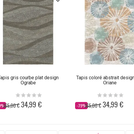
apis gris courbe plat design
Tapis coloré abstrait design
Ograbe
Oriane
34,99 €
34,99 €
165,00 €
165,00 €
s
Dès
9%
-79%