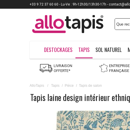
+33 9 72 37 60 60 - Lu-Ve : 9h-12h30/13h30-17h - contact@all
DESTOCKAGES
TAPIS
SOL NATUREL
LIVRAISON
ENTREPRISE
OFFERTE*
FRANÇAISE
AlloTapis
/
Tapis
/
Pièce
/
Tapis de salon
Tapis laine design intérieur ethni