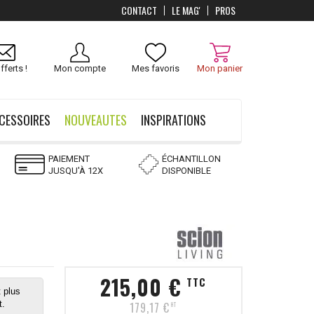
CONTACT
LE MAG'
PROS
Livraison
OFFERTS
dès 100 €
fferts !
Mon compte
Mes favoris
Mon panier
CESSOIRES
NOUVEAUTES
INSPIRATIONS
PAIEMENT
ÉCHANTILLON
JUSQU'À 12X
DISPONIBLE
215,00 €
TTC
 plus
t.
179,17 €
HT