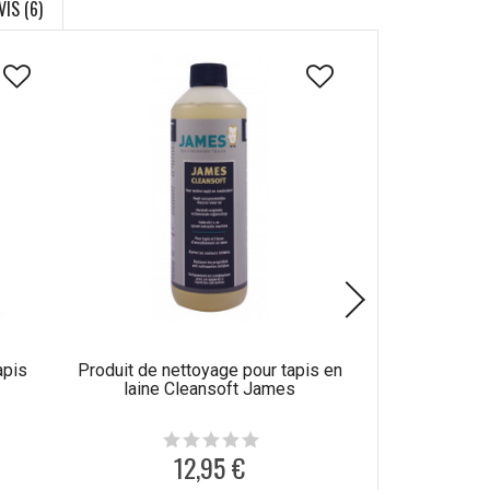
VIS (6)
apis
Produit de nettoyage pour tapis en
Produit de n
laine Cleansoft James
synthétique
12,95 €
1