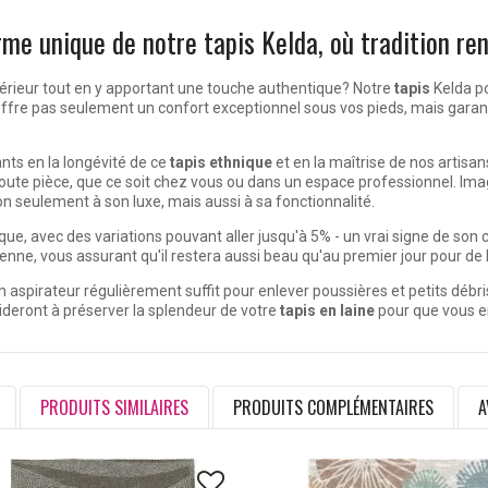
rme unique de notre tapis Kelda, où tradition re
érieur tout en y apportant une touche authentique? Notre
tapis
Kelda po
ffre pas seulement un confort exceptionnel sous vos pieds, mais garanti
ts en la longévité de ce
tapis ethnique
et en la maîtrise de nos artisan
toute pièce, que ce soit chez vous ou dans un espace professionnel. 
n seulement à son luxe, mais aussi à sa fonctionnalité.
ue, avec des variations pouvant aller jusqu'à 5% - un vrai signe de son c
idienne, vous assurant qu'il restera aussi beau qu'au premier jour pour d
n aspirateur régulièrement suffit pour enlever poussières et petits débr
aideront à préserver la splendeur de votre
tapis en laine
pour que vous en
PRODUITS SIMILAIRES
PRODUITS COMPLÉMENTAIRES
A