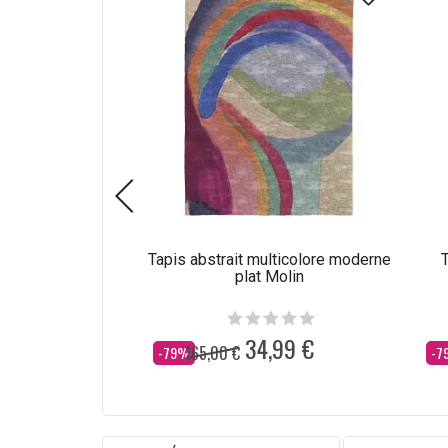
Tapis abstrait multicolore moderne
T
plat Molin
34,99 €
165,00 €
Dès
Dè
-79%
-7