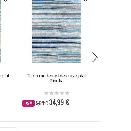
 plat
Tapis moderne bleu rayé plat
Tapis abstrait
Pinelia
34,99 €
165,00 €
165,00 €
Dès
Dès
-79%
-79%