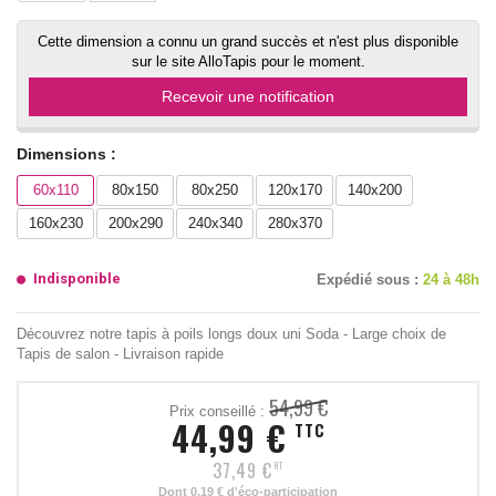
Cette dimension a connu un grand succès et n'est plus disponible
sur le site AlloTapis pour le moment.
Recevoir une notification
Dimensions :
60x110
80x150
80x250
120x170
140x200
160x230
200x290
240x340
280x370
Indisponible
Expédié sous :
24 à 48h
Découvrez notre tapis à poils longs doux uni Soda - Large choix de
Tapis de salon - Livraison rapide
54,99 €
Prix conseillé :
44,99 €
TTC
37,49 €
HT
Dont
0,19 €
d'éco-participation