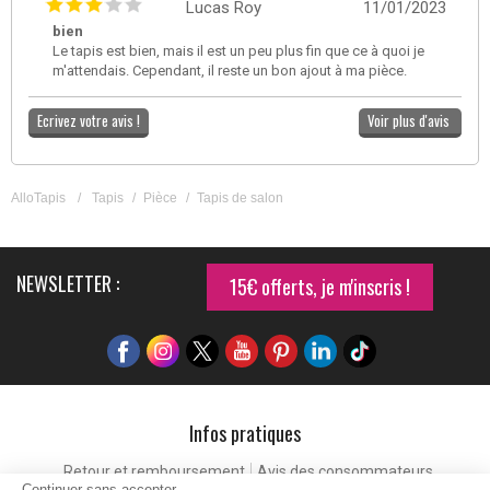
Lucas Roy
11/01/2023
bien
Le tapis est bien, mais il est un peu plus fin que ce à quoi je
m'attendais. Cependant, il reste un bon ajout à ma pièce.
Ecrivez votre avis !
Voir plus d'avis
AlloTapis
/
Tapis
/
Pièce
/
Tapis de salon
NEWSLETTER :
15€ offerts, je m'inscris !
Infos pratiques
Retour et remboursement
Avis des consommateurs
Continuer sans accepter