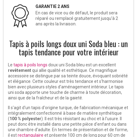
GARANTIE 2 ANS
En cas de vice ou de défaut, le produit sera
réparé ou remplacé gratuitement jusqu’à 2
ans après la livraison.
Tapis à poils longs doux uni Soda bleu : un
tapis tendance pour votre intérieur
Le
tapis à poils longs
doux uni Soda bleu
est un excellent
revêtement
qui allie qualité et esthétique. Ce magnifique
accessoire se distingue par sa teinte douce, évoquant sobriété
et élégance. Cette couleur est très tendance et s'harmonise
bien avec plusieurs styles d'aménagement intérieur. Le tapis
uni soda apporte une touche de charme à toute
décoration
,
ainsi que de la fraîcheur et de la gaieté.
Il s'agit d'un tapis d'origine turque, de fabrication mécanique et
intégralement confectionné à base de matière
synthétique
(
100 % polyester
). Il est très résistant au choc et à l'usure. Il
peut donc être installé dans une petite pièce d'enfant ou dans
une chambre d'adulte. En termes de présentation et de forme,
il est
rectangulaire
et présente 100 cm de long pour 60 cm de