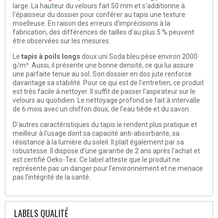
large. La hauteur du velours fait 50 mm et s'additionne à
l'épaisseur du dossier pour conférer au tapis une
texture
moelleuse
. En raison des erreurs d'imprécisions à la
fabrication, des différences de tailles d'au plus 5 % peuvent
être observées sur les mesures.
Le
tapis à poils longs
doux uni Soda bleu pèse environ 2000
g/m³. Aussi, il présente une bonne densité, ce qui lui assure
une parfaite tenue au sol. Son dossier en dos jute renforce
davantage sa stabilité. Pour ce qui est de l'entretien, ce produit
est très
facile à nettoyer
. Il suffit de passer l'aspirateur sur le
velours au quotidien. Le nettoyage profond se fait à intervalle
de 6 mois avec un chiffon doux, de l'eau tiède et du savon.
D'autres caractéristiques du tapis le rendent plus pratique et
meilleur à l'usage dont sa
capacité
anti-absorbante
, sa
résistance à la lumière du soleil. Il plaît également par sa
robustesse. Il dispose d'une garantie de 2 ans après l'achat et
est certifié Oeko-Tex. Ce label atteste que le produit ne
représente pas un danger pour l'environnement et ne menace
pas l'intégrité de la santé.
LABELS QUALITÉ