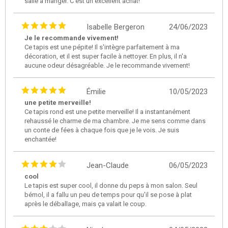
salle à manger. C'est un excellent achat!
Isabelle Bergeron
24/06/2023
Je le recommande vivement!
Ce tapis est une pépite! Il s'intègre parfaitement à ma
décoration, et il est super facile à nettoyer. En plus, il n'a
aucune odeur désagréable. Je le recommande vivement!
Émilie
10/05/2023
une petite merveille!
Ce tapis rond est une petite merveille! Il a instantanément
rehaussé le charme de ma chambre. Je me sens comme dans
un conte de fées à chaque fois que je le vois. Je suis
enchantée!
Jean-Claude
06/05/2023
cool
Le tapis est super cool, il donne du peps à mon salon. Seul
bémol, il a fallu un peu de temps pour qu'il se pose à plat
après le déballage, mais ça valait le coup.