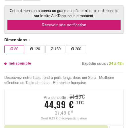
Cette dimension a connu un grand succès et n'est plus disponible
sur le site AlloTapis pour le moment.
Recevoir une notification
Dimensions :
Ø 80
Ø 120
Ø 160
Ø 200
Indisponible
Expédié sous :
24 à 48h
Découvrez notre Tapis rond à poils longs doux uni Sera - Meilleure
sélection de Tapis de salon - Entreprise française
54,99 €
Prix conseillé :
44,99 €
TTC
37,49 €
HT
Dont
0,19 €
d'éco-participation