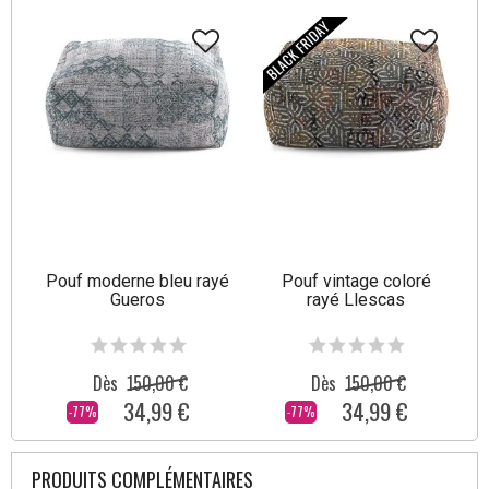
Pouf moderne bleu rayé
Pouf vintage coloré
Gueros
rayé Llescas
Dès
150,00 €
Dès
150,00 €
34,99 €
34,99 €
-77%
-77%
PRODUITS COMPLÉMENTAIRES