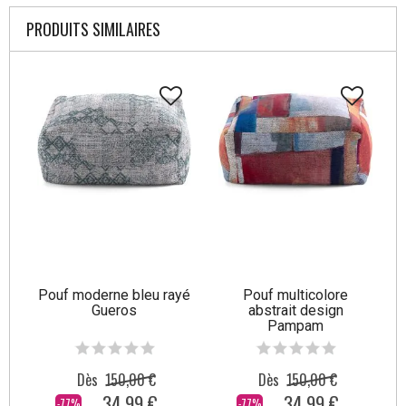
PRODUITS SIMILAIRES
Pouf moderne bleu rayé
Pouf multicolore
Gueros
abstrait design
Pampam
Dès
150,00 €
Dès
150,00 €
34,99 €
34,99 €
-77%
-77%