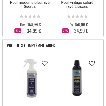
Pouf moderne bleu rayé
Pouf vintage coloré
Gueros
rayé Llescas
Dès
150,00 €
Dès
150,00 €
34,99 €
34,99 €
-77%
-77%
PRODUITS COMPLÉMENTAIRES