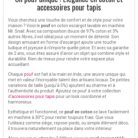
a
c
cessoires pour tapis
Vous cherchez une touche de confort et de style pour votre
maison ? Voici le
pouf
en coton escargot lavable en machine
Mr. Snail. Avec sa composition douce de 97% coton et 3%
autres fibres, il est idéal pour un moment de détente. Son
design amusant en forme d'escargot ajoute une touche
ludique et joyeuse à n'importe quelle pièce. Et avec sa garantie
de 2 ans, vous êtes assuré d'avoir un objet qui combine style et
durabilité. Rien de mieux pour rendre votre espace plus
accueillant.
Chaque
pouf
est fait à la main en Inde, une œuvre unique qui
met en valeur l'incroyable talent des artisans locaux. De petites
variations de taille (jusqu'à 5%) ajoutent au charme et à
l'authenticité du produit. Ajoutez ce pouf à votre collection
d'
accessoires pour tapis
pour un look coordonné et
harmonieux.
Esthétique et fonctionnel, ce
pouf en coton
se lave facilement
en machine à 30°C pour rester toujours frais. Que vous
l'utilisiez comme siège, repose-pieds, ou simple élément déco,
il trouvera naturellement sa place dans votre intérieur.