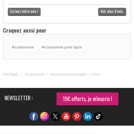
Ecrivez votre avis !
Voir plus d'avis
Craquez aussi pour
Accessoires
Accessoires pour tapis
AlloTapis
/
Accessoires
/
Accessoires pour tapis
/
Pouf
NEWSLETTER :
15€ offerts, je m'inscris !