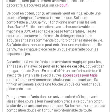
s'harmonisent parfaitement avec vos autres éléments
décoratifs. Découvrez plus sur ce
pouf
!
Ce
pouf en coton
, conçu artisanalement en Inde, ajoute une
touche d'originalité avec sa forme ludique. Solide et
confortable à 5,500 g/m², il fonctionne même sur les sols
chauffants! Facile d'entretien avec sa housse lavable en
machine à 30°C et séchable à basse température, il reste
robuste et conserve sa forme. Un détergent doux sans
adoucissant est recommandé pour prolonger sa durée de vie.
Sa fabrication manuelle peut entraîner une variation de taille
de 5%, mais chaque pièce reste unique et parfaite pour les
espaces de jeu.
Garantissez à vos enfants des aventures magiques pour les
années à venir avec ce
pouf
en forme de carotte
, couvert par
une garantie de 2 ans. En plus d'offrir un confort supérieur, il
s'accorde à merveille avec d'autres
accessoires pour tapis
pour créer un environnement chaleureux et accueillant. Sa
finition artisanale ajoute une touche unique qui rend chaque
pièce précieuse.
Plongez vos enfants dans un univers coloré où ils peuvent
laisser libre cours à leur imagination grâce à ce pouf en coton,
la star de vos accessoires pour tapis. Sa forme amusante et sa
composition douce en font un incontournable de toute