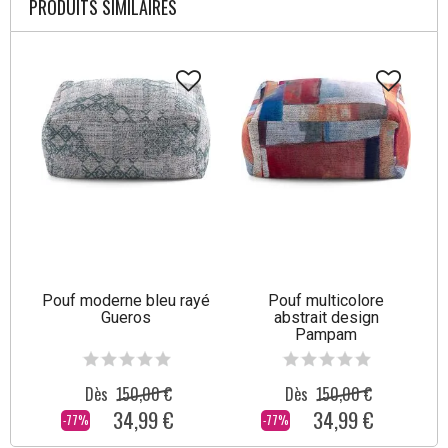
PRODUITS SIMILAIRES
Pouf moderne bleu rayé
Pouf multicolore
Gueros
abstrait design
Pampam
Dès
150,00 €
Dès
150,00 €
34,99 €
34,99 €
-77%
-77%