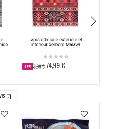
ur
Tapis ethnique extérieur et
Tapis ethniqu
hide
intérieur berbère Malawi
extérieu
74,99 €
7
89,99 €
94,99 €
Dès
Dès
-17%
-16%
VIS (7)