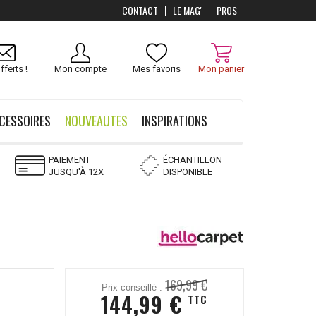
CONTACT
LE MAG'
PROS
Livraison
OFFERTS
dès 100 €
fferts !
Mon compte
Mes favoris
Mon panier
CESSOIRES
NOUVEAUTES
INSPIRATIONS
PAIEMENT
ÉCHANTILLON
JUSQU'À 12X
DISPONIBLE
169,99 €
Prix conseillé :
144,99 €
TTC