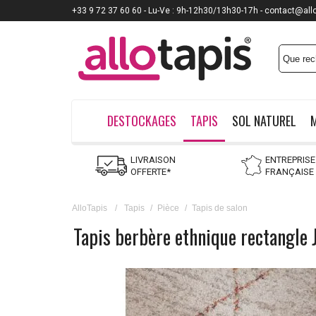
+33 9 72 37 60 60 - Lu-Ve : 9h-12h30/13h30-17h - contact@all
DESTOCKAGES
TAPIS
SOL NATUREL
LIVRAISON
ENTREPRISE
OFFERTE*
FRANÇAISE
AlloTapis
/
Tapis
/
Pièce
/
Tapis de salon
Tapis berbère ethnique rectangle 