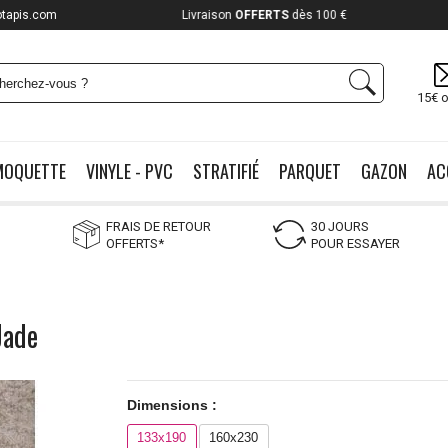
otapis.com
Payez jusqu'à
12x
15€ o
MOQUETTE
VINYLE - PVC
STRATIFIÉ
PARQUET
GAZON
AC
FRAIS DE RETOUR
30 JOURS
OFFERTS*
POUR ESSAYER
Jade
Dimensions :
133x190
160x230