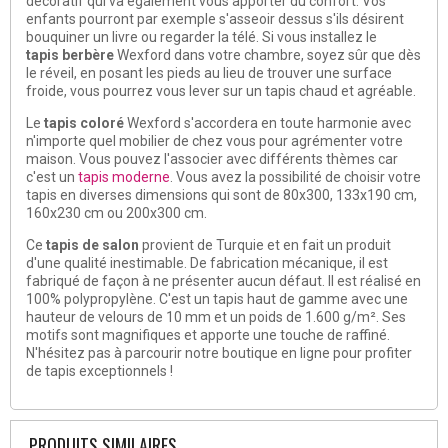
décoratif qui va également vous apporter du confort. Vos
enfants pourront par exemple s'asseoir dessus s'ils désirent
bouquiner un livre ou regarder la télé. Si vous installez le
tapis berbère
Wexford dans votre chambre, soyez sûr que dès
le réveil, en posant les pieds au lieu de trouver une surface
froide, vous pourrez vous lever sur un tapis chaud et agréable.
Le
tapis coloré
Wexford s'accordera en toute harmonie avec
n'importe quel mobilier de chez vous pour agrémenter votre
maison. Vous pouvez l'associer avec différents thèmes car
c'est un
tapis moderne
. Vous avez la possibilité de choisir votre
tapis en diverses dimensions qui sont de 80x300, 133x190 cm,
160x230 cm ou 200x300 cm.
Ce
tapis de salon
provient de Turquie et en fait un produit
d'une qualité inestimable. De fabrication mécanique, il est
fabriqué de façon à ne présenter aucun défaut. Il est réalisé en
100% polypropylène. C'est un tapis haut de gamme avec une
hauteur de velours de 10 mm et un poids de 1.600 g/m². Ses
motifs sont magnifiques et apporte une touche de raffiné.
N'hésitez pas à parcourir notre boutique en ligne pour profiter
de tapis exceptionnels !
PRODUITS SIMILAIRES