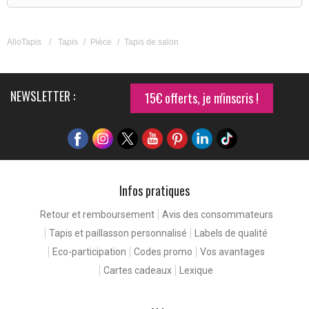
AlloTapis
/
Tapis
/
Pièce
/
Tapis de salon
NEWSLETTER :
15€ offerts, je m'inscris !
Infos pratiques
Retour et remboursement
Avis des consommateurs
Tapis et paillasson personnalisé
Labels de qualité
Eco-participation
Codes promo
Vos avantages
Cartes cadeaux
Lexique