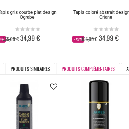
apis gris courbe plat design
Tapis coloré abstrait design
Ograbe
Oriane
34,99 €
34,99 €
165,00 €
165,00 €
s
Dès
9%
-79%
PRODUITS SIMILAIRES
PRODUITS COMPLÉMENTAIRES
A