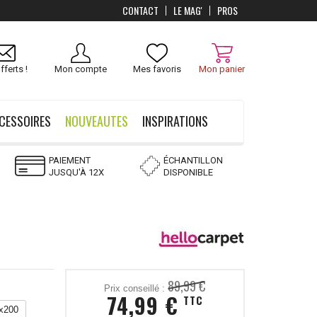
CONTACT
LE MAG'
PROS
Livraison
OFFERTS
dès 100 €
fferts !
Mon compte
Mes favoris
Mon panier
CESSOIRES
NOUVEAUTES
INSPIRATIONS
PAIEMENT
ÉCHANTILLON
JUSQU'À 12X
DISPONIBLE
89,99 €
Prix conseillé :
74,99 €
TTC
x200