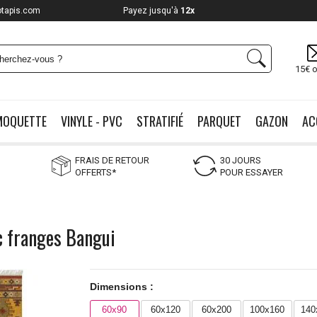
otapis.com
Payez jusqu'à
12x
15€ o
MOQUETTE
VINYLE - PVC
STRATIFIÉ
PARQUET
GAZON
AC
FRAIS DE RETOUR
30 JOURS
OFFERTS*
POUR ESSAYER
ec franges Bangui
Dimensions :
60x90
60x120
60x200
100x160
140