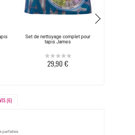
apis
Set de nettoyage complet pour
Produit de net
tapis James
laine C
29,90 €
1
VIS (6)
 parfaites.