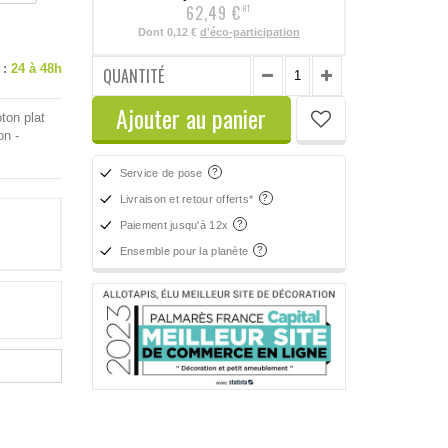
62,49 €
HT
Dont
0,12 €
d'éco-participation
 :
24 à 48h
QUANTITÉ
Ajouter au panier
oton plat
on -
Service de pose
Livraison et retour offerts*
Paiement jusqu'à 12x
Ensemble pour la planète