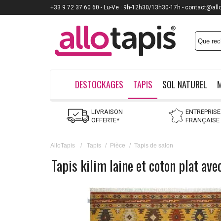
+33 9 72 37 60 60 - Lu-Ve : 9h-12h30/13h30-17h - contact@all
DESTOCKAGES
TAPIS
SOL NATUREL
LIVRAISON
ENTREPRISE
OFFERTE*
FRANÇAISE
AlloTapis
/
Tapis
/
Pièce
/
Tapis de salon
Tapis kilim laine et coton plat av