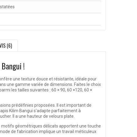
nstatées
VIS (6)
 Bangui !
onfère une texture douce et résistante, idéale pour
dans une gamme variée de dimensions. Faites le choix
i les tailles suivantes : 60 × 90, 60 ×120, 60 ×
sions prédéfinies proposées. Il est important de
 tapis Kilim Bangui s'adapte parfaitement à
her. Il a une hauteur de velours plate.
es motifs géométriques délicats apportent une touche
e mode de fabrication implique un travail méticuleux