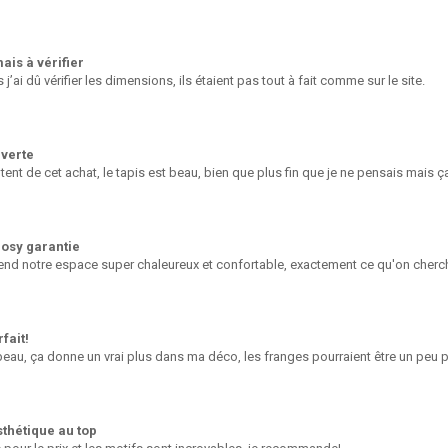
ais à vérifier
 j’ai dû vérifier les dimensions, ils étaient pas tout à fait comme sur le site.
verte
ent de cet achat, le tapis est beau, bien que plus fin que je ne pensais mais ça
osy garantie
 rend notre espace super chaleureux et confortable, exactement ce qu'on cherch
fait!
beau, ça donne un vrai plus dans ma déco, les franges pourraient être un peu p
sthétique au top