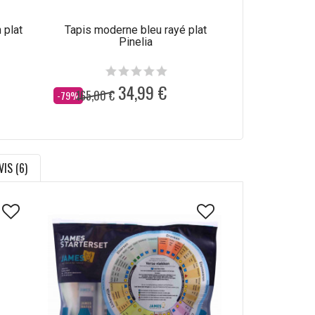
 plat
Tapis moderne bleu rayé plat
Tapis abstrait
Pinelia
34,99 €
165,00 €
165,00 €
Dès
Dès
-79%
-79%
VIS (6)