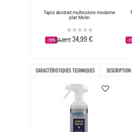
Tapis abstrait multicolore moderne
T
plat Molin
34,99 €
165,00 €
Dès
Dè
-79%
-7
CARACTÉRISTIQUES TECHNIQUES
DESCRIPTION