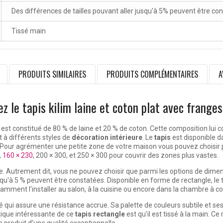
Des différences de tailles pouvant aller jusqu'à 5% peuvent être co
Tissé main
PRODUITS SIMILAIRES
PRODUITS COMPLÉMENTAIRES
A
ez le tapis kilim laine et coton plat avec franges
est constitué de 80 % de laine et 20 % de coton. Cette composition lui c
t à différents styles de
décoration intérieure
. Le
tapis
est disponible 
Pour agrémenter une petite zone de votre maison vous pouvez choisir parm
,
160 × 230
, 200 × 300, et 250 × 300 pour couvrir des zones plus vastes.
. Autrement dit, vous ne pouvez choisir que parmi les options de dimen
usqu'à 5 % peuvent être constatées. Disponible en forme de rectangle, le
ent l'installer au salon, à la cuisine ou encore dans la chambre à couc
é qui assure une résistance accrue. Sa palette de couleurs subtile et s
stique intéressante de ce
tapis rectangle
est qu'il est tissé à la main. C