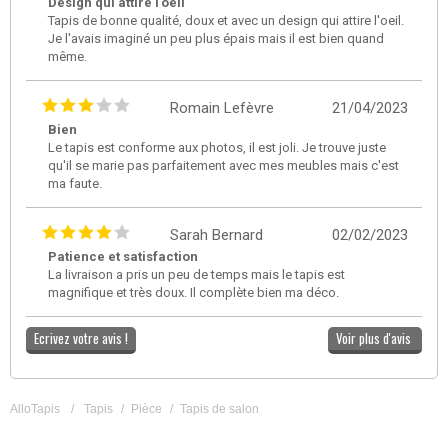
Design qui attire l'oeil
Tapis de bonne qualité, doux et avec un design qui attire l'oeil.
Je l'avais imaginé un peu plus épais mais il est bien quand
même.
Romain Lefèvre
21/04/2023
Bien
Le tapis est conforme aux photos, il est joli. Je trouve juste
qu'il se marie pas parfaitement avec mes meubles mais c'est
ma faute.
Sarah Bernard
02/02/2023
Patience et satisfaction
La livraison a pris un peu de temps mais le tapis est
magnifique et très doux. Il complète bien ma déco.
Ecrivez votre avis !
Voir plus d'avis
AlloTapis
/
Tapis
/
Pièce
/
Tapis de salon