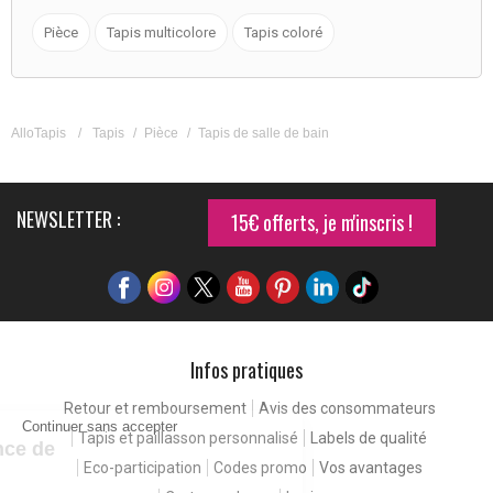
Pièce
Tapis multicolore
Tapis coloré
AlloTapis
/
Tapis
/
Pièce
/
Tapis de salle de bain
NEWSLETTER :
15€ offerts, je m'inscris !
Infos pratiques
Retour et remboursement
Avis des consommateurs
Continuer sans accepter
Tapis et paillasson personnalisé
Labels de qualité
Pour une expérience de
Eco-participation
Codes promo
Vos avantages
meilleure qualité