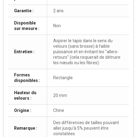
Garantie :
2 ans
Disponible
Non
sur mesure :
Aspirer le tapis dans le sens du
velours (sans brosse) à faible
Entretien :
puissance et en évitant les "allers-
retours" (cela risquerait de détruire
les nœuds ou les fibres).
Formes
Rectangle
disponibles :
Hauteur du
20 mm
velours :
Origine :
Chine
Des différences de tailles pouvant
Remarque :
aller jusqu'à 5% peuvent être
constatées