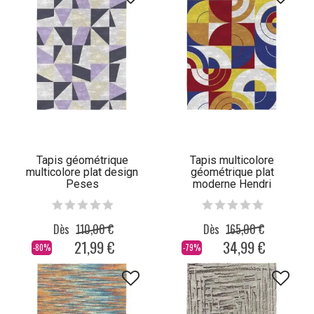
Tapis géométrique
Tapis multicolore
multicolore plat design
géométrique plat
Peses
moderne Hendri
Dès
110,00 €
Dès
165,00 €
21,99 €
34,99 €
-80%
-79%