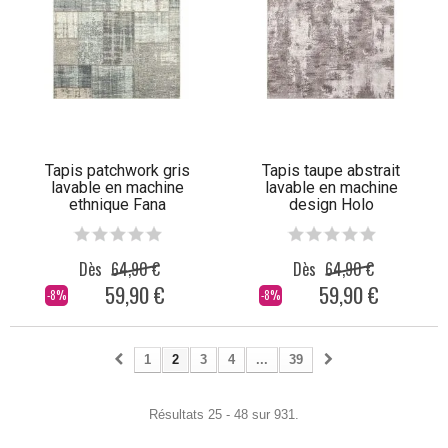
Tapis patchwork gris
Tapis taupe abstrait
lavable en machine
lavable en machine
ethnique Fana
design Holo
Dès
64,90 €
Dès
64,90 €
59,90 €
59,90 €
-8%
-8%
1
2
3
4
...
39
Résultats 25 - 48 sur 931.