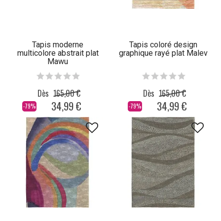
Tapis moderne
Tapis coloré design
multicolore abstrait plat
graphique rayé plat Malev
Mawu
Dès
165,00 €
Dès
165,00 €
34,99 €
34,99 €
-79%
-79%