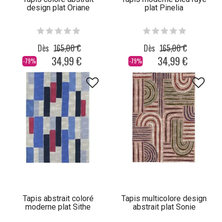
design plat Oriane
plat Pinelia
Dès
165,00 €
Dès
165,00 €
34,99 €
34,99 €
-79%
-79%
Tapis abstrait coloré
Tapis multicolore design
moderne plat Sithe
abstrait plat Sonie