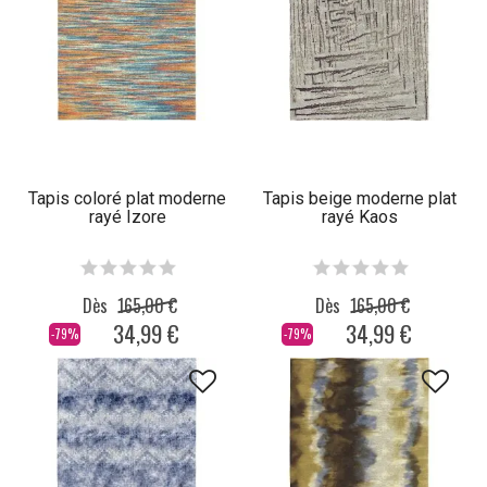
Tapis coloré plat moderne
Tapis beige moderne plat
rayé Izore
rayé Kaos
Dès
165,00 €
Dès
165,00 €
34,99 €
34,99 €
-79%
-79%