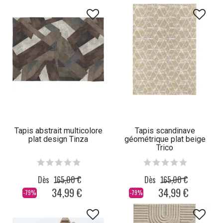
Tapis abstrait multicolore
Tapis scandinave
plat design Tinza
géométrique plat beige
Trico
Dès
165,00 €
Dès
165,00 €
34,99 €
34,99 €
-79%
-79%