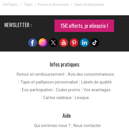
AlloTapis
/
Tapis
/
Forme et dimension
/
Tapis rectangulaire
NEWSLETTER :
15€ offerts, je m'inscris !
Infos pratiques
Retour et remboursement
Avis des consommateurs
Tapis et paillasson personnalisé
Labels de qualité
Eco-participation
Codes promo
Vos avantages
Cartes cadeaux
Lexique
Aide
Qui sommes-nous ?
Nous contacter