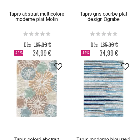
Tapis abstrait multicolore
Tapis gris courbe plat
moderne plat Molin
design Ograbe
Dès
165,00 €
Dès
165,00 €
34,99 €
34,99 €
-79%
-79%
Tapis coloré abstrait
Tapis moderne bleu rayé