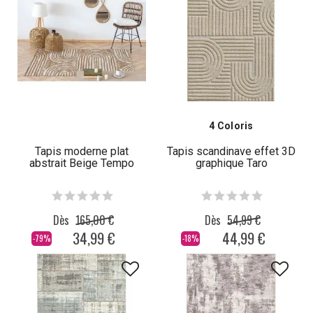
4 Coloris
Tapis moderne plat
Tapis scandinave effet 3D
abstrait Beige Tempo
graphique Taro
Dès
165,00 €
Dès
54,99 €
34,99 €
44,99 €
-79%
-18%