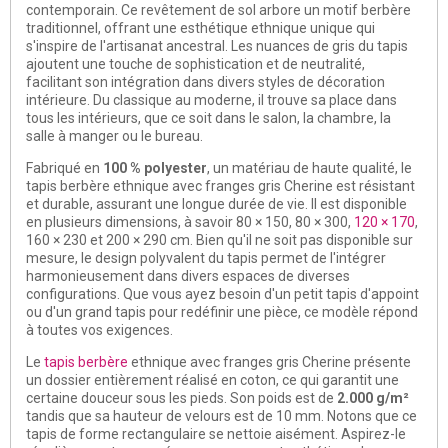
contemporain. Ce revêtement de sol arbore un motif berbère
traditionnel, offrant une esthétique ethnique unique qui
s'inspire de l'artisanat ancestral. Les nuances de gris du tapis
ajoutent une touche de sophistication et de neutralité,
facilitant son intégration dans divers styles de décoration
intérieure. Du classique au moderne, il trouve sa place dans
tous les intérieurs, que ce soit dans le salon, la chambre, la
salle à manger ou le bureau.
Fabriqué en
100 % polyester
, un matériau de haute qualité, le
tapis berbère ethnique avec franges gris Cherine est résistant
et durable, assurant une longue durée de vie. Il est disponible
en plusieurs dimensions, à savoir 80 × 150, 80 × 300,
120 × 170
,
160 × 230 et 200 × 290 cm. Bien qu'il ne soit pas disponible sur
mesure, le design polyvalent du tapis permet de l'intégrer
harmonieusement dans divers espaces de diverses
configurations. Que vous ayez besoin d'un petit tapis d'appoint
ou d'un grand tapis pour redéfinir une pièce, ce modèle répond
à toutes vos exigences.
Le
tapis berbère
ethnique avec franges gris Cherine présente
un dossier entièrement réalisé en coton, ce qui garantit une
certaine douceur sous les pieds. Son poids est de
2.000 g/m²
tandis que sa hauteur de velours est de 10 mm. Notons que ce
tapis de forme rectangulaire se nettoie aisément. Aspirez-le