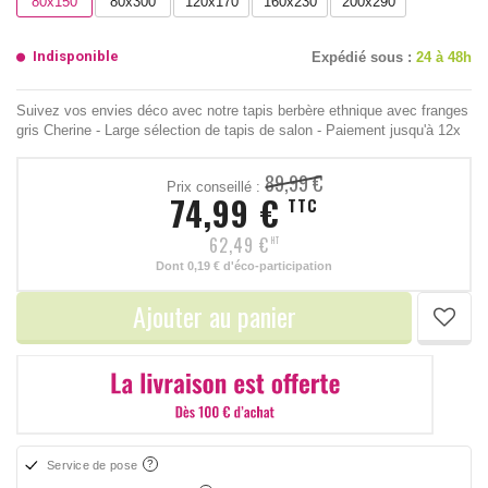
80x150
80x300
120x170
160x230
200x290
Indisponible
Expédié sous :
24 à 48h
Suivez vos envies déco avec notre tapis berbère ethnique avec franges
gris Cherine - Large sélection de tapis de salon - Paiement jusqu'à 12x
89,99 €
Prix conseillé :
74,99 €
TTC
62,49 €
HT
Dont
0,19 €
d'éco-participation
Ajouter au panier
Service de pose