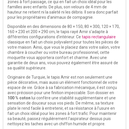
zones à fort passage, ce qui en fait un choix idéal pour les
familles avec enfants. De plus, son velours de 4 mm de
hauteur ne retient ni la saleté ni les débris. Il sera donc parfait
pour les propriétaires d’animaux de compagnie.
Disponible en des dimensions de 80 × 150, 80 × 300, 120 × 170,
160 × 230 et 200 × 290 cm, le tapis rayé Amir s’adapte à
différentes configurations d’intérieur. Ce
tapis rectangulaire
classique en fait un choix polyvalent pour toutes les pièces de
votre maison. Ainsi, que vous le placiez dans votre salon, votre
chambre à coucher ou votre bureau professionnel, cette
moquette vous apportera confort et charme. Avec une
garantie de deux ans, vous pouvez également être assuré de
sa qualité supérieure.
Originaire de Turquie, le tapis Amir est non seulement une
pièce décorative, mais aussi un élément fonctionnel de votre
espace de vie. Grâce à sa fabrication mécanique, il est conçu
avec précision pour une finition impeccable. Son dossier en
100 % coton
lui confère une stabilité supplémentaire et une
sensation de douceur sous vos pieds. De même, sa texture
plate le rend facile à entretenir, et sa résistance à l’usure en
fait un choix idéal pour les zones à fort trafic. Pour maintenir
sa beauté, passez régulièrement l’aspirateur dessus puis
nettoyez les taches avec un chiffon humide et propre.