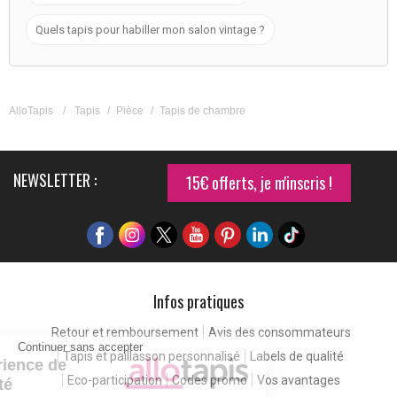
Quels tapis pour habiller mon salon vintage ?
AlloTapis
/
Tapis
/
Pièce
/
Tapis de chambre
NEWSLETTER :
15€ offerts, je m'inscris !
Infos pratiques
Retour et remboursement
Avis des consommateurs
Continuer sans accepter
Tapis et paillasson personnalisé
Labels de qualité
Pour une expérience de
Eco-participation
Codes promo
Vos avantages
meilleure qualité