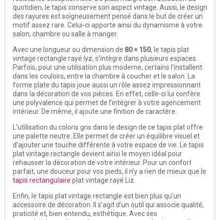
quotidien, le tapis conserve son aspect vintage. Aussi, le design
des rayures est soigneusement pensé dans le but de créer un
motif assez rare. Celui-ci apporte ainsi du dynamisme à votre
salon, chambre ou salle à manger.
Avec une longueur ou dimension de
80 × 150
, le tapis plat
vintage rectangle rayé lyz, s’intègre dans plusieurs espaces.
Parfois, pour une utilisation plus moderne, certains l’installent
dans les couloirs, entre la chambre à coucher et le salon. La
forme plate du tapis joue aussi un rôle assez impressionnant
dans la décoration de vos pièces. En effet, celle-ci lui confère
une polyvalence qui permet de l’intégrer à votre agencement
intérieur. De même, il ajoute une finition de caractère.
L’utilisation du coloris gris dans le design de ce tapis plat offre
une palette neutre. Elle permet de créer un équilibre visuel et
d’ajouter une touche différente à votre espace de vie. Le tapis
plat vintage rectangle devient ainsi le moyen idéal pour
rehausser la décoration de votre intérieur. Pour un confort
parfait, une douceur pour vos pieds, il n’y a rien de mieux que le
tapis rectangulaire
plat vintage rayé Liz.
Enfin, le tapis plat vintage rectangle est bien plus qu’un
accessoire de décoration. Il s’agit d’un outil qui associe qualité,
praticité et, bien entendu, esthétique. Avec ses