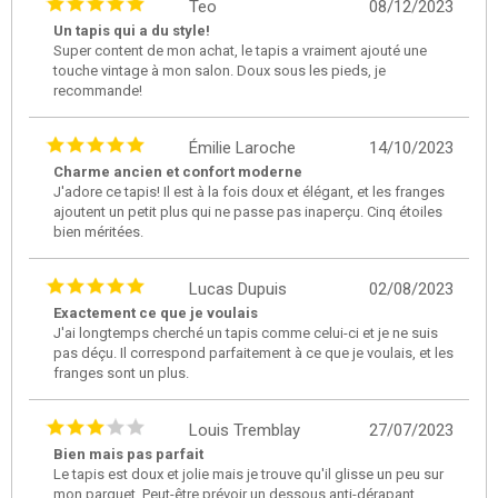
Teo
08/12/2023
Un tapis qui a du style!
Super content de mon achat, le tapis a vraiment ajouté une
touche vintage à mon salon. Doux sous les pieds, je
recommande!
Émilie Laroche
14/10/2023
Charme ancien et confort moderne
J'adore ce tapis! Il est à la fois doux et élégant, et les franges
ajoutent un petit plus qui ne passe pas inaperçu. Cinq étoiles
bien méritées.
Lucas Dupuis
02/08/2023
Exactement ce que je voulais
J'ai longtemps cherché un tapis comme celui-ci et je ne suis
pas déçu. Il correspond parfaitement à ce que je voulais, et les
franges sont un plus.
Louis Tremblay
27/07/2023
Bien mais pas parfait
Le tapis est doux et jolie mais je trouve qu'il glisse un peu sur
mon parquet. Peut-être prévoir un dessous anti-dérapant.