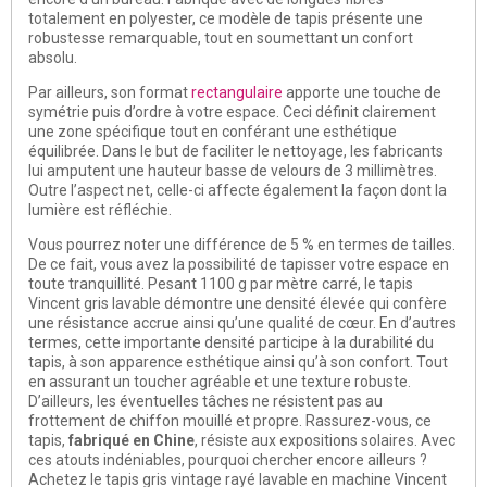
totalement en polyester, ce modèle de tapis présente une
robustesse remarquable, tout en soumettant un confort
absolu.
Par ailleurs, son format
rectangulaire
apporte une touche de
symétrie puis d’ordre à votre espace. Ceci définit clairement
une zone spécifique tout en conférant une esthétique
équilibrée. Dans le but de faciliter le nettoyage, les fabricants
lui amputent une hauteur basse de velours de 3 millimètres.
Outre l’aspect net, celle-ci affecte également la façon dont la
lumière est réfléchie.
Vous pourrez noter une différence de 5 % en termes de tailles.
De ce fait, vous avez la possibilité de tapisser votre espace en
toute tranquillité. Pesant 1100 g par mètre carré, le tapis
Vincent gris lavable démontre une densité élevée qui confère
une résistance accrue ainsi qu’une qualité de cœur. En d’autres
termes, cette importante densité participe à la durabilité du
tapis, à son apparence esthétique ainsi qu’à son confort. Tout
en assurant un toucher agréable et une texture robuste.
D’ailleurs, les éventuelles tâches ne résistent pas au
frottement de chiffon mouillé et propre. Rassurez-vous, ce
tapis,
fabriqué en Chine
, résiste aux expositions solaires. Avec
ces atouts indéniables, pourquoi chercher encore ailleurs ?
Achetez le tapis gris vintage rayé lavable en machine Vincent