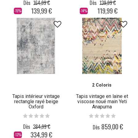
Dès
164,99 €
Dès
139,99 €
139,99 €
119,99 €
-15%
-14%
2 Coloris
Tapis intérieur vintage
Tapis vintage en laine et
rectangle rayé beige
viscose noué main Yeti
Oxford
Anapurna
859,00 €
Dès
384,99 €
Dès
334,99 €
-13%