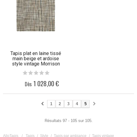
Tapis plat en laine tissé
main beige et ardoise
style vintage Morrison
Angelo
1 028,00 €
Dès
1
2
3
4
5
Résultats 97 - 105 sur 105.
AlloTapis
/
Tapis
/
Style
/
Tapis par ambiance
/
Tapis vintage