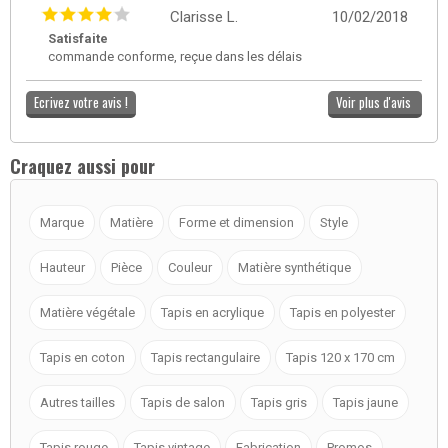
Clarisse L.
10/02/2018
Satisfaite
commande conforme, reçue dans les délais
Ecrivez votre avis !
Voir plus d'avis
Craquez aussi pour
Marque
Matière
Forme et dimension
Style
Hauteur
Pièce
Couleur
Matière synthétique
Matière végétale
Tapis en acrylique
Tapis en polyester
Tapis en coton
Tapis rectangulaire
Tapis 120 x 170 cm
Autres tailles
Tapis de salon
Tapis gris
Tapis jaune
Tapis rouge
Tapis vintage
Fabrication
Promos